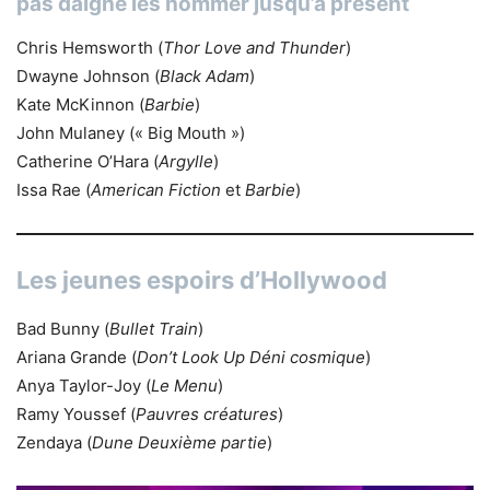
pas daigné les nommer jusqu’à présent
Chris Hemsworth (
Thor Love and Thunder
)
Dwayne Johnson (
Black Adam
)
Kate McKinnon (
Barbie
)
John Mulaney (« Big Mouth »)
Catherine O’Hara (
Argylle
)
Issa Rae (
American Fiction
et
Barbie
)
Les jeunes espoirs d’Hollywood
Bad Bunny (
Bullet Train
)
Ariana Grande (
Don’t Look Up Déni cosmique
)
Anya Taylor-Joy (
Le Menu
)
Ramy Youssef (
Pauvres créatures
)
Zendaya (
Dune Deuxième partie
)