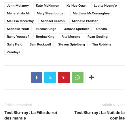
John Mulaney
Kate McKinnon
Ke Huy Quan
Lupita Nyong'o
Mahershala Ali
Mary Steenburgen
Matthew McConaughey
Melissa Mccarthy
Michael Keaton
Michelle Pfeiffer
Michelle Yeoh
Nicolas Cage
Octavia Spencer
Oscars
Ramy Youssef
Regina King
Rita Moreno
Ryan Gosling
Sally Field
Sam Rockwell
Steven Spielberg
Tim Robbins
Zendaya
Article précédent
Article suivant
Test Blu-ray : La Fille du roi
Test Blu-ray : La Nuit de la
des marais
comète