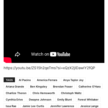
https://youtu.be/ZS15h2qeTms?si=xQzX2jIDawlY2fQP
TAGS
Al Pacino
America Ferrara
Anya Taylor Joy
Ariana Grande
Ben Kingsley
Brendan Fraser
Catherine O'Hara
Charlize Theron
Chris Hemsworth
Christoph Waltz
Cynthia Erivo
Dwayne Johnson
Emily Blunt
Forest Whitaker
Issa Rae
Jamie Lee Curtis
Jennifer Lawrence
Jessica Lange