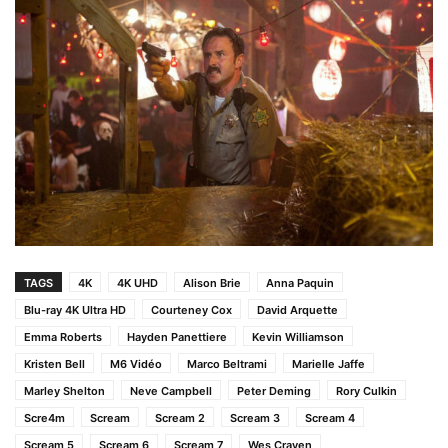
TAGS
4K
4K UHD
Alison Brie
Anna Paquin
Blu-ray 4K Ultra HD
Courteney Cox
David Arquette
Emma Roberts
Hayden Panettiere
Kevin Williamson
Kristen Bell
M6 Vidéo
Marco Beltrami
Marielle Jaffe
Marley Shelton
Neve Campbell
Peter Deming
Rory Culkin
Scre4m
Scream
Scream 2
Scream 3
Scream 4
Scream 5
Scream 6
Scream 7
Wes Craven