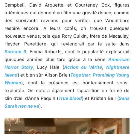
Campbell, David Arquette et Courteney Cox, figures
totémiques qui donnent au film une gravité douce, comme
des survivants revenus pour vérifier que Woodsboro
respire encore. A leurs côtés, on trouvait quelques
nouveaux venus, tels que Rory Culkin, frère de Macaulay,
Hayden Panettiere, qui reviendrait par la suite dans
Scream 6
, Emma Roberts, dont la popularité exploserait
quelques années plus tard grâce à la série
American
Horror Story
, Lucy Hale (
Action ou Vérité
,
Nightmare
Island
) et bien sûr Alison Brie (
Together
,
Promising Young
Woman
), dont la présence est honteusement sous-
exploitée. On notera également l’apparition en forme de
clin d’œil d’Anna Paquin (
True Blood
) et Kristen Bell (
Sans
Sarah rien ne va
).