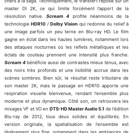
chers à la saga. Techniquement, le transfert repose sur un
master DI 2K, ce qui limite forcément l’apport de la
résolution native.
Scream 4
profite néanmoins de la
technologie
HDR10
/
Dolby Vision
qui redonne du relief à
une image parfois un peu terne en Blu-ray HD. Le film
gagne en éclat dans les hautes lumières, notamment lors
des attaques nocturnes où les reflets métalliques et les
éclats de couteau prennent une intensité plus franche.
Scream 4
bénéficie aussi de contrastes mieux tenus, avec
des noirs très profonds et une lisibilité accrue dans les
scènes sombres. Bien sûr, le résultat reste tributaire de
son master 2K, mais le passage en HDR10 apporte une
respiration visuelle bienvenue, rendant l’ensemble plus
moderne et plus dynamique. Côté son, on retrouvera les
mixages VF et VO en
DTS-HD Master Audio 5.1
de l’édition
Blu-ray de 2012, tous deux solides et équilibrés. En
version originale, la spatialisation de l’ensemble est
légèrement plus fine, notamment dans les ambiances de