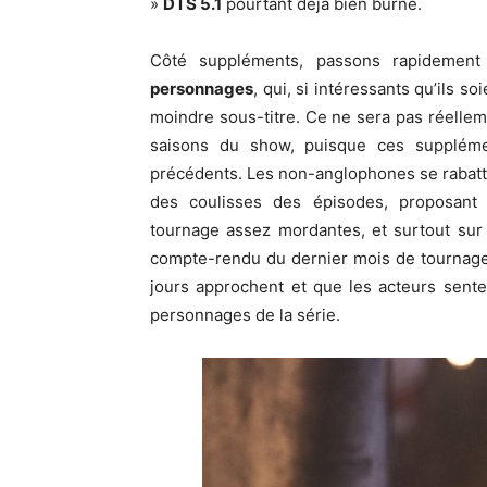
»
DTS 5.1
pourtant déjà bien burné.
Côté suppléments, passons rapidemen
personnages
, qui, si intéressants qu’ils s
moindre sous-titre. Ce ne sera pas réelle
saisons du show, puisque ces supplément
précédents. Les non-anglophones se rabat
des coulisses des épisodes, proposant 
tournage assez mordantes, et surtout su
compte-rendu du dernier mois de tournage
jours approchent et que les acteurs senten
personnages de la série.