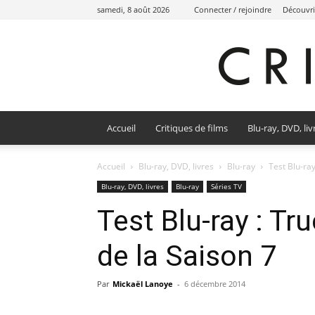
samedi, 8 août 2026
Connecter / rejoindre
Découvri
Accueil
Critiques de films
Blu-ray, DVD, liv
Accueil
Blu-ray, DVD, livres
Blu-ray
Test Blu-ray
Blu-ray, DVD, livres
Blu-ray
Séries TV
Test Blu-ray : Tr
de la Saison 7
Par
Mickaël Lanoye
-
6 décembre 2014