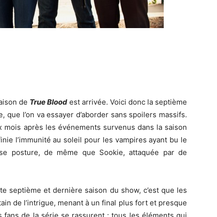
saison de
True Blood
est arrivée. Voici donc la septième
 que l’on va essayer d’aborder sans spoilers massifs.
six mois après les événements survenus dans la saison
finie l’immunité au soleil pour les vampires ayant bu le
use posture, de même que Sookie, attaquée par de
tte septième et dernière saison du show, c’est que les
n de l’intrigue, menant à un final plus fort et presque
 fans de la série se rassurent : tous les éléments qui