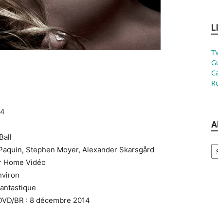
L
TV
G
Ca
Ro
14
A
Ball
Ar
 Paquin, Stephen Moyer, Alexander Skarsgård
er Home Vidéo
nviron
Fantastique
 DVD/BR : 8 décembre 2014