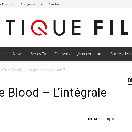
r l’équipe
Rejoignez-nous
Contact
res
News
Séries TV
Festivals
Jeux concours
Sorties de l
Critique
 : True Blood – L’intégrale de la Saison 7
D
ue Blood – L’intégrale
Film
1478
0