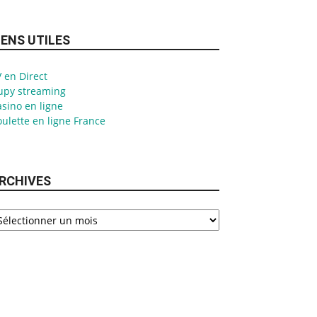
IENS UTILES
 en Direct
upy streaming
sino en ligne
ulette en ligne France
RCHIVES
chives