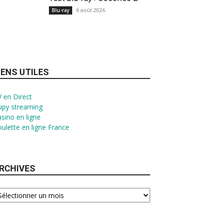
6 août 2026
Blu-ray
IENS UTILES
 en Direct
upy streaming
sino en ligne
ulette en ligne France
RCHIVES
chives