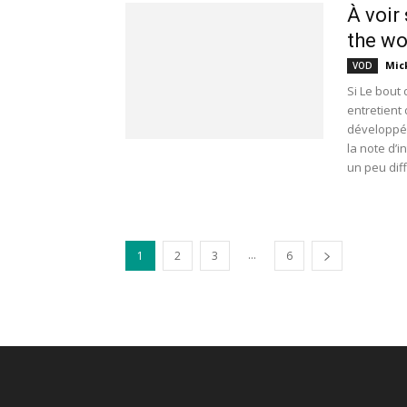
À voir
the wo
Mic
VOD
Si Le bout 
entretient
développée
la note d’i
un peu diff
...
1
2
3
6