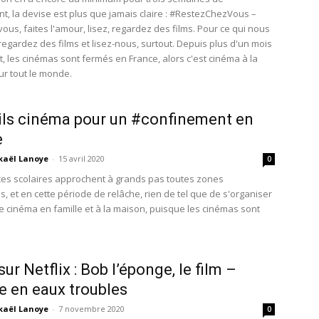
t, la devise est plus que jamais claire : #RestezChezVous –
ous, faites l'amour, lisez, regardez des films. Pour ce qui nous
regardez des films et lisez-nous, surtout. Depuis plus d'un mois
, les cinémas sont fermés en France, alors c'est cinéma à la
r tout le monde.
ls cinéma pour un #confinement en
e
kaël Lanoye
-
15 avril 2020
0
es scolaires approchent à grands pas toutes zones
, et en cette période de relâche, rien de tel que de s'organiser
 cinéma en famille et à la maison, puisque les cinémas sont
sur Netflix : Bob l’éponge, le film –
 en eaux troubles
kaël Lanoye
-
7 novembre 2020
0