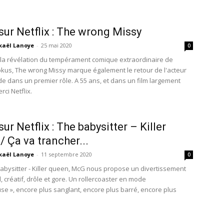
 sur Netflix : The wrong Missy
kaël Lanoye
-
25 mai 2020
0
 la révélation du tempérament comique extraordinaire de
kus, The wrong Missy marque également le retour de l'acteur
e dans un premier rôle. A 55 ans, et dans un film largement
rci Netflix.
sur Netflix : The babysitter – Killer
/ Ça va trancher...
kaël Lanoye
-
11 septembre 2020
0
abysitter - Killer queen, McG nous propose un divertissement
, créatif, drôle et gore. Un rollercoaster en mode
se », encore plus sanglant, encore plus barré, encore plus