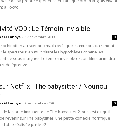
a base de sa propre expérience en tant que prof d’anglais vivant
ant à Tokyo.
ivité VOD : Le Témoin invisible
kaël Lanoye
-
17 novembre 2019
0
e machination au scénario machiavélique, s’amusant clairement
r le spectateur en multipliant les hypothèses criminelles
nt de sous-intrigues, Le témoin invisible est un film qui mettra
à rude épreuve.
 sur Netflix : The babysitter / Nounou
r
kaël Lanoye
-
9 septembre 2020
0
n de la sortie imminente de The babysitter 2, on s'est dit qu'il
 de revenir sur The babysitter, une petite comédie horrifique
n diable réalisée par McG