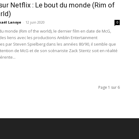
 sur Netflix : Le bout du monde (Rim of
rld)
kaël Lanoye
-
12 juin 2020
0
du monde (Rim of the world), le dernier film en date de McG,
 des liens avec les productions Amblin Entertainment
s par Steven Spielberg dans les années 80/90, il semble que
ntention de McG et de son scénariste Zack Stentz soit en réalité
érente...
Page 1 sur 6