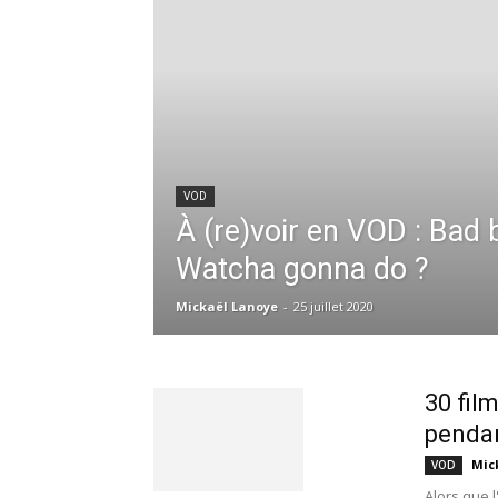
VOD
À (re)voir en VOD : Bad 
Watcha gonna do ?
Mickaël Lanoye
-
25 juillet 2020
30 fil
pendan
Mic
VOD
Alors que 