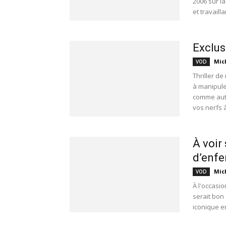
2006 sur l
et travaill
Exclus
Mic
VOD
Thriller d
à manipule
comme auta
vos nerfs 
À voir
d’enfe
Mic
VOD
À l'occasio
serait bon
iconique e