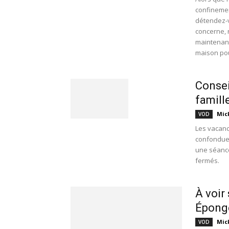
confinemen
détendez-v
concerne, 
maintenant
maison pou
Consei
famill
Mic
VOD
Les vacanc
confondues
une séance
fermés.
À voir 
Éponge
Mic
VOD