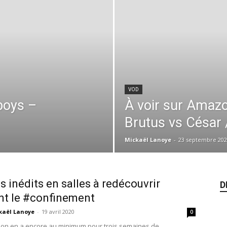
VOD
boys –
À voir sur Amazo
Brutus vs César 
Mickaël Lanoye
-
23 septembre 202
ms inédits en salles à redécouvrir
D
t le #confinement
kaël Lanoye
-
19 avril 2020
0
l'on en a encore au minimum pour trois semaines de