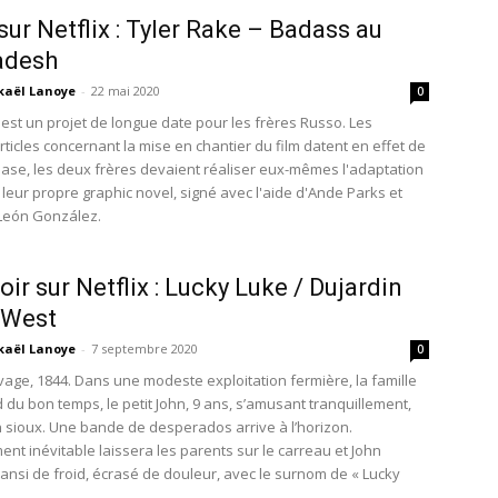
 sur Netflix : Tyler Rake – Badass au
adesh
kaël Lanoye
-
22 mai 2020
0
 est un projet de longue date pour les frères Russo. Les
ticles concernant la mise en chantier du film datent en effet de
 base, les deux frères devaient réaliser eux-mêmes l'adaptation
 leur propre graphic novel, signé avec l'aide d'Ande Parks et
León González.
oir sur Netflix : Lucky Luke / Dujardin
 West
kaël Lanoye
-
7 septembre 2020
0
age, 1844. Dans une modeste exploitation fermière, la famille
 du bon temps, le petit John, 9 ans, s’amusant tranquillement,
 sioux. Une bande de desperados arrive à l’horizon.
ent inévitable laissera les parents sur le carreau et John
ransi de froid, écrasé de douleur, avec le surnom de « Lucky