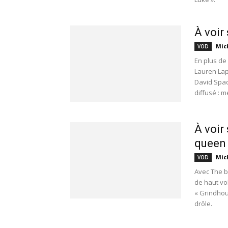
À voir
Mic
VOD
En plus de
Lauren Lap
David Spad
diffusé : me
À voir 
queen 
Mic
VOD
Avec The b
de haut vol
« Grindhou
drôle.