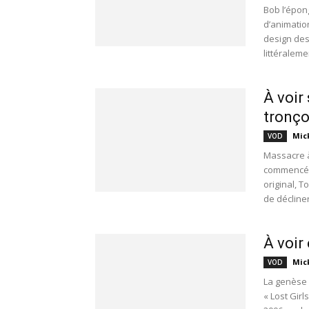
Bob l’épon
d’animatio
design de
littéralem
À voir 
tronço
Mic
VOD
Massacre à
commencée e
original, 
de décliner
À voir
Mic
VOD
La genèse d
« Lost Gir