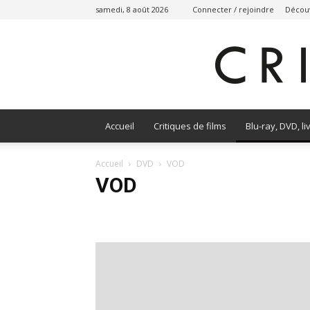
samedi, 8 août 2026
Connecter / rejoindre
Découv
Accueil
Critiques de films
Blu-ray, DVD, li
Accueil
DVD
VOD
VOD
VOD