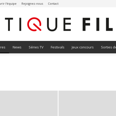
rir l’équipe
Rejoignez-nous
Contact
vres
News
Séries TV
Festivals
Jeux concours
Sorties d
Critique
Film