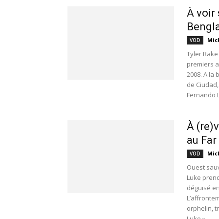
À voir
Bengl
Mic
VOD
Tyler Rake
premiers ar
2008. A la
de Ciudad,
Fernando 
À (re)v
au Far
Mic
VOD
Ouest sauv
Luke prend
déguisé en
L’affrontem
orphelin, t
Luke ».