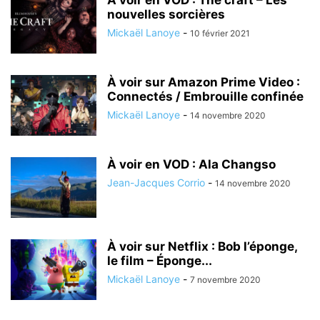
À voir en VOD : The craft – Les
nouvelles sorcières
Mickaël Lanoye
-
10 février 2021
À voir sur Amazon Prime Video :
Connectés / Embrouille confinée
Mickaël Lanoye
-
14 novembre 2020
À voir en VOD : Ala Changso
Jean-Jacques Corrio
-
14 novembre 2020
À voir sur Netflix : Bob l’éponge,
le film – Éponge...
Mickaël Lanoye
-
7 novembre 2020