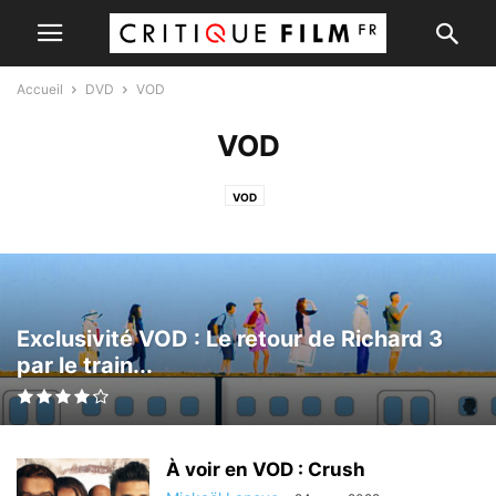
Accueil
DVD
VOD
VOD
VOD
Exclusivité VOD : Le retour de Richard 3
par le train...
À voir en VOD : Crush