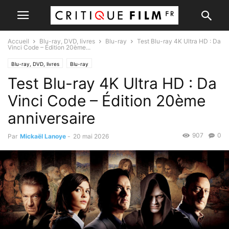
Accueil
Blu-ray, DVD, livres
Blu-ray
Test Blu-ray 4K Ultra HD : Da
Vinci Code – Édition 20ème...
Blu-ray, DVD, livres
Blu-ray
Test Blu-ray 4K Ultra HD : Da
Vinci Code – Édition 20ème
anniversaire
907
0
Par
Mickaël Lanoye
-
20 mai 2026