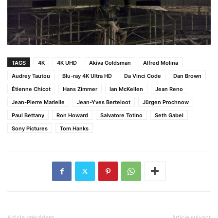
TAGS
4K
4K UHD
Akiva Goldsman
Alfred Molina
Audrey Tautou
Blu-ray 4K Ultra HD
Da Vinci Code
Dan Brown
Étienne Chicot
Hans Zimmer
Ian McKellen
Jean Reno
Jean-Pierre Marielle
Jean-Yves Berteloot
Jürgen Prochnow
Paul Bettany
Ron Howard
Salvatore Totino
Seth Gabel
Sony Pictures
Tom Hanks
Article précédent
Article suivant