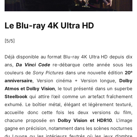
Le Blu-ray 4K Ultra HD
[5/5]
Déjà disponible au format Blu-ray 4K Ultra HD depuis dix
ans,
Da Vinci Code
re-débarque cette année sous les
couleurs de
Sony Pictures
dans une nouvelle édition
20ᵉ
anniversaire
, Version cinéma + Version longue,
Dolby
Atmos et Dolby Vision
, le tout présenté dans un superbe
Steelbook
qui attire l’œil comme un artefact fraîchement
exhumé. Le boîtier métal, élégant et légèrement texturé,
accueille donc cette fois les deux versions du film,
chacune proposée en
Dolby Vision et HDR10
. L’image
gagne en précision, notamment dans les scènes nocturnes
du Louvre ou les intérieurs feutrés où les jeux d’ombre