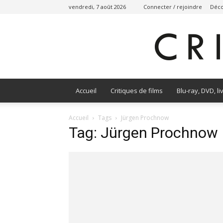
vendredi, 7 août 2026
Connecter / rejoindre
Déco
Accueil
Critiques de films
Blu-ray, DVD, li
Accueil
Tags
Jürgen Prochnow
Tag: Jürgen Prochnow