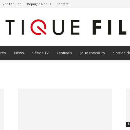
uvrir l’équipe
Rejoignez-nous
Contact
vres
News
Séries TV
Festivals
Jeux concours
Sorties d
Critique
Film
À