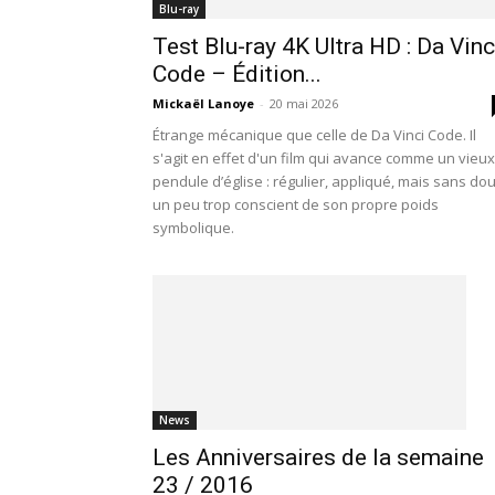
Blu-ray
Test Blu-ray 4K Ultra HD : Da Vinc
Code – Édition...
Mickaël Lanoye
-
20 mai 2026
Étrange mécanique que celle de Da Vinci Code. Il
s'agit en effet d'un film qui avance comme un vieux
pendule d’église : régulier, appliqué, mais sans do
un peu trop conscient de son propre poids
symbolique.
News
Les Anniversaires de la semaine
23 / 2016