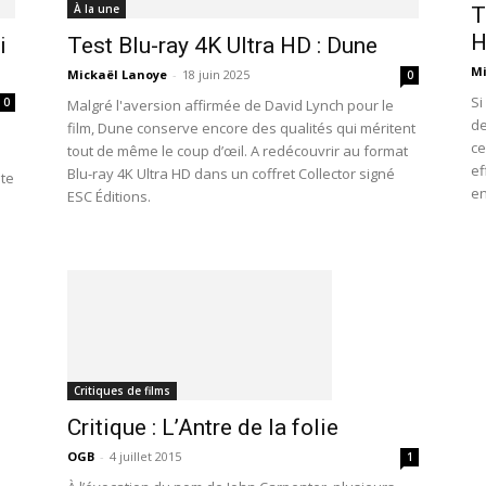
À la une
T
H
i
Test Blu-ray 4K Ultra HD : Dune
Mi
Mickaël Lanoye
-
18 juin 2025
0
Si
0
Malgré l'aversion affirmée de David Lynch pour le
de
film, Dune conserve encore des qualités qui méritent
ce
tout de même le coup d’œil. A redécouvrir au format
ef
Blu-ray 4K Ultra HD dans un coffret Collector signé
ute
en
ESC Éditions.
Critiques de films
Critique : L’Antre de la folie
OGB
-
4 juillet 2015
1