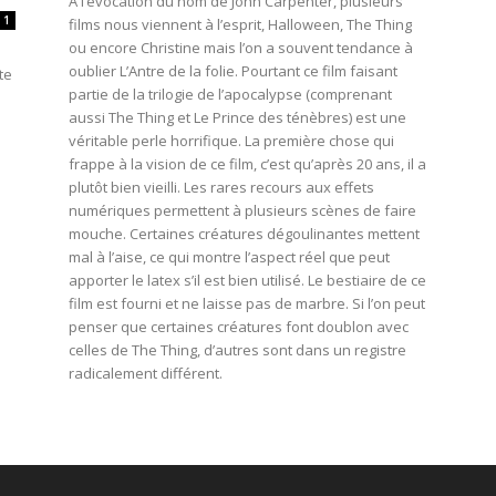
À l’évocation du nom de John Carpenter, plusieurs
1
films nous viennent à l’esprit, Halloween, The Thing
ou encore Christine mais l’on a souvent tendance à
oublier L’Antre de la folie. Pourtant ce film faisant
te
partie de la trilogie de l’apocalypse (comprenant
aussi The Thing et Le Prince des ténèbres) est une
véritable perle horrifique. La première chose qui
frappe à la vision de ce film, c’est qu’après 20 ans, il a
plutôt bien vieilli. Les rares recours aux effets
numériques permettent à plusieurs scènes de faire
mouche. Certaines créatures dégoulinantes mettent
mal à l’aise, ce qui montre l’aspect réel que peut
apporter le latex s’il est bien utilisé. Le bestiaire de ce
film est fourni et ne laisse pas de marbre. Si l’on peut
penser que certaines créatures font doublon avec
celles de The Thing, d’autres sont dans un registre
radicalement différent.