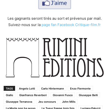
Les gagnants seront tirés au sort et prévenus par mail.
Suivez-nous sur la
page fan Facebook Critique-film.fr
TAGS
Angelo Lotti
Carlo Hintermann
Enzo Fiermonte
Giallo
Gianfranco Reverberi
Giovanni Fusco
Giuseppe Belli
Giuseppe Terranova
Jeu concours
John Mills
La Morte non ha sesso
Le Tueur frappe trois fois
Luciana Paluzzi