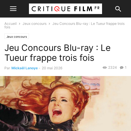
Accueil
Jeux concours
Jeu Concours Blu-ray : Le Tueur frappe trois
fois
Jeux concours
Jeu Concours Blu-ray : Le
Tueur frappe trois fois
2324
1
Par
Mickaël Lanoye
-
20 mai 2026