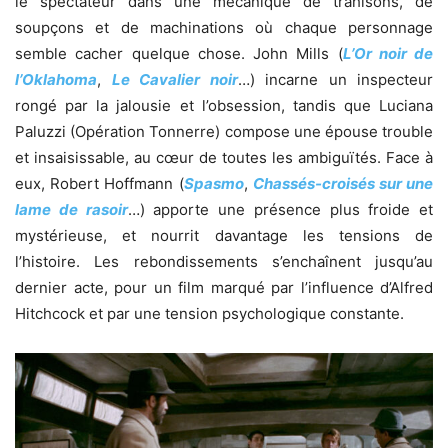
le spectateur dans une mécanique de trahisons, de
soupçons et de machinations où chaque personnage
semble cacher quelque chose. John Mills (
L’Or noir de
l’Oklahoma
,
Le Cavalier noir
…) incarne un inspecteur
rongé par la jalousie et l’obsession, tandis que Luciana
Paluzzi (Opération Tonnerre) compose une épouse trouble
et insaisissable, au cœur de toutes les ambiguïtés. Face à
eux, Robert Hoffmann (
Spasmo
,
Chassés-croisés sur une
lame de rasoir
…) apporte une présence plus froide et
mystérieuse, et nourrit davantage les tensions de
l’histoire. Les rebondissements s’enchaînent jusqu’au
dernier acte, pour un film marqué par l’influence d’Alfred
Hitchcock et par une tension psychologique constante.