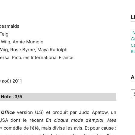
L
ridesmaids
TV
 Feig
G
n Wiig, Annie Mumolo
Ca
 Wiig, Rose Byrne, Maya Rudolph
Ro
versal Pictures International France
A
0 août 2011
Ar
Note : 3/5
 Office
version U.S) et produit par Judd Apatow, un
 USA dont le récent
En cloque mode d’emploi
,
Mes
comédie de l’été, mais divise les avis. Et pour cause :