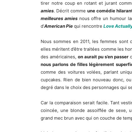
tirer notre coup en rotant et jurant com
amies
. Décrit comme
une comédie hilarant
meilleures amies
nous offre un humour lar
d’
American Pie
qui rencontre
Love Actuall
Nous sommes en 2011, les femmes sont cool
elles méritent d’être traitées comme les ho
des américaines,
on aurait pu s’en passer
c
nous parlons de filles légèrement superfic
comme des voitures volées, parlant uni
cupcakes. Rien de bien nouveau donc, ou 
degré dans le choix des personnages qui se
Car la comparaison serait facile. Tant ves
coincée, une blonde assoiffée de sexe, 
grand mec brun avec qui on couche de temps