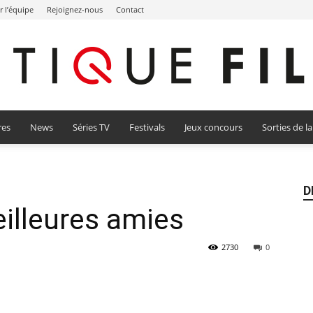
r l’équipe
Rejoignez-nous
Contact
res
News
Séries TV
Festivals
Jeux concours
Sorties de l
Critique
D
eilleures amies
Film
2730
0