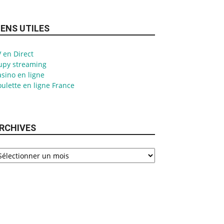
IENS UTILES
 en Direct
upy streaming
sino en ligne
ulette en ligne France
RCHIVES
chives