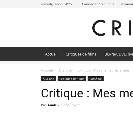
samedi, 8 août 2026
Connecter / rejoindre
Découvri
Accueil
Critiques de films
Blu-ray, DVD, liv
Accueil
À la une
Critique : Mes meilleures amies
À la une
Critiques de films
Comédie
Critique : Mes m
Par
Anais
-
17 août 2011