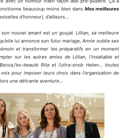
sexe avec un humour trash façon ado pré-pubère. Ça a
 fonctionne beaucoup moins bien dans
Mes meilleures
oiselles d’honneur
), d’ailleurs…
t son nouvel amant est un goujat. Lillian, sa meilleure
rsqu’elle lui annonce son futur mariage, Annie oublie ses
témoin et transformer les préparatifs en un moment
pter sur les autres amies de Lillian, l’insatiable et
ecca,l’ex-beauté Rita et l’ultra-snob Helen… toutes
 voix pour imposer leurs choix dans l’organisation de
alors une délirante aventure…