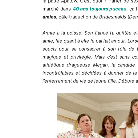
la patte Apatow. C’est quoi ? Parler de 
marché dans
40 ans toujours puceau
, ça
amies
, pâle traduction de
Bridesmaids
(
Dem
Annie a la poisse. Son fiancé l’a quittée e
amie, file quant à elle le parfait amour. Lo
soucis pour se consacrer à son rôle de 
magique et privilégié. Mais c’est sans com
athlétique dragueuse Megan, la candide B
incontrôlables et décidées à donner de la
l’enterrement de vie de jeune fille. Débute 