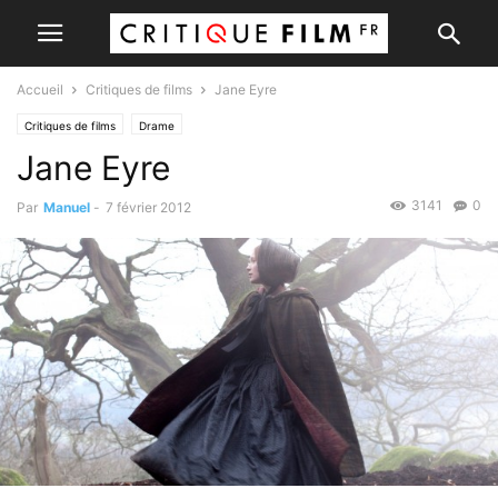
Accueil
Critiques de films
Jane Eyre
Critiques de films
Drame
Jane Eyre
3141
0
Par
Manuel
-
7 février 2012