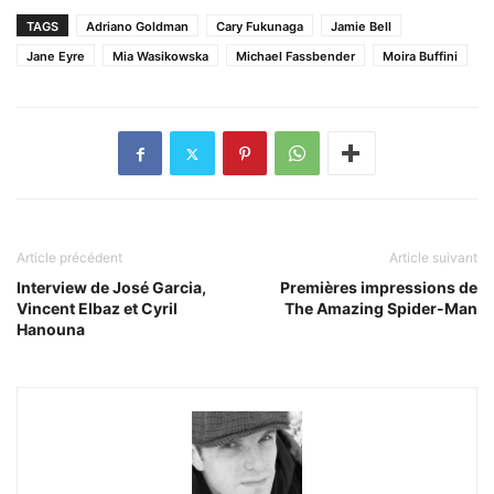
TAGS
Adriano Goldman
Cary Fukunaga
Jamie Bell
Jane Eyre
Mia Wasikowska
Michael Fassbender
Moira Buffini
Article précédent
Article suivant
Interview de José Garcia,
Premières impressions de
Vincent Elbaz et Cyril
The Amazing Spider-Man
Hanouna