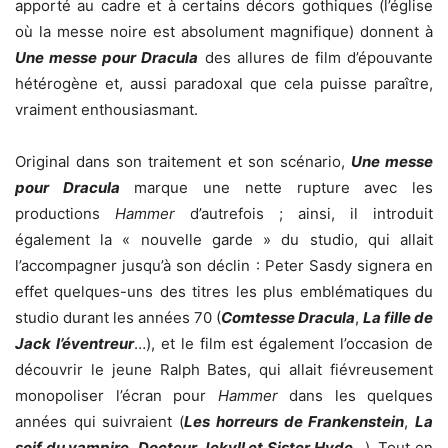
apporté au cadre et à certains décors gothiques (l’église
où la messe noire est absolument magnifique) donnent à
Une messe pour Dracula
des allures de film d’épouvante
hétérogène et, aussi paradoxal que cela puisse paraître,
vraiment enthousiasmant.
Original dans son traitement et son scénario,
Une messe
pour Dracula
marque une nette rupture avec les
productions
Hammer
d’autrefois ; ainsi, il introduit
également la « nouvelle garde » du studio, qui allait
l’accompagner jusqu’à son déclin : Peter Sasdy signera en
effet quelques-uns des titres les plus emblématiques du
studio durant les années 70 (
Comtesse Dracula
,
La fille de
Jack l’éventreur
…), et le film est également l’occasion de
découvrir le jeune Ralph Bates, qui allait fiévreusement
monopoliser l’écran pour
Hammer
dans les quelques
années qui suivraient (
Les horreurs de Frankenstein
,
La
soif du vampire
,
Docteur Jekyll et Sister Hyde
…). Tout en