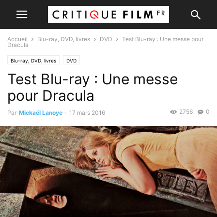
Accueil
Blu-ray, DVD, livres
DVD
Test Blu-ray : Une messe pour
Dracula
Blu-ray, DVD, livres
DVD
Test Blu-ray : Une messe
pour Dracula
2756
0
Par
Mickaël Lanoye
-
17 mars 2016