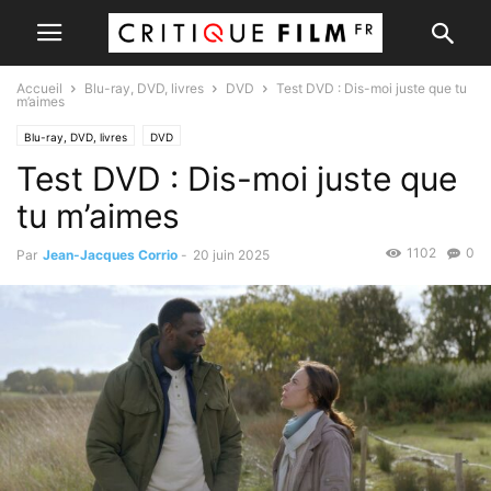
Accueil
Blu-ray, DVD, livres
DVD
Test DVD : Dis-moi juste que tu
m’aimes
Blu-ray, DVD, livres
DVD
Test DVD : Dis-moi juste que
tu m’aimes
1102
0
Par
Jean-Jacques Corrio
-
20 juin 2025