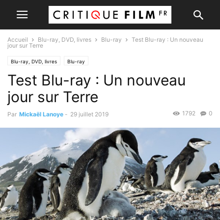
Accueil
Blu-ray, DVD, livres
Blu-ray
Test Blu-ray : Un nouveau
jour sur Terre
Blu-ray, DVD, livres
Blu-ray
Test Blu-ray : Un nouveau
jour sur Terre
1792
0
Par
Mickaël Lanoye
-
29 juillet 2019