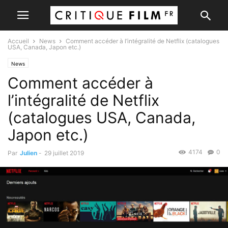
Accueil
News
Comment accéder à l’intégralité de Netflix (catalogues
USA, Canada, Japon etc.)
News
Comment accéder à
l’intégralité de Netflix
(catalogues USA, Canada,
Japon etc.)
4174
0
Par
Julien
-
29 juillet 2019