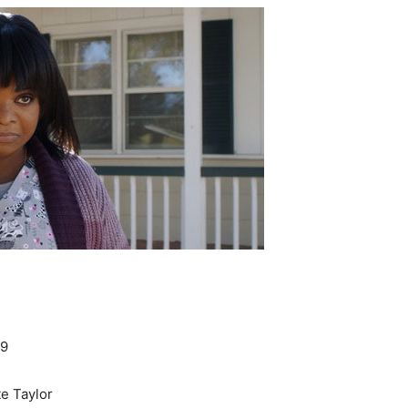
19
te Taylor