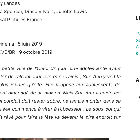
ty Landes
ia Spencer, Diana Silvers, Juliette Lewis
L
rsal Pictures France
TV
G
cinéma : 5 juin 2019
Ca
DVD/BR : 9 octobre 2019
Ro
petite ville de l’Ohio. Un jour, une adolescente ayant
de l’alcool pour elle et ses amis ; Sue Ann y voit la
A
plus jeunes qu’elle. Elle propose aux adolescents de
Ar
us-sol aménagé de sa maison. Mais Sue Ann a quelques
ui conduit doit rester sobre, ne jamais monter dans sa
 de MA commence à virer à l’obsession. Le sous-sol qui
t rêvé pour faire la fête va devenir le pire endroit sur