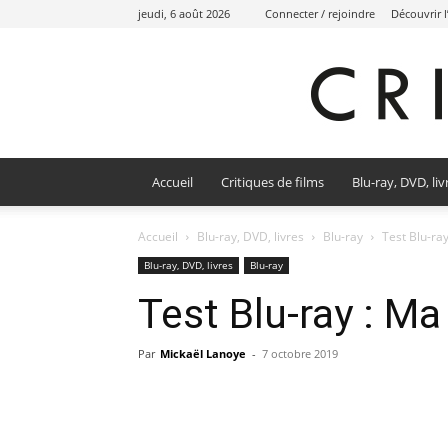
jeudi, 6 août 2026
Connecter / rejoindre
Découvrir 
Accueil
Critiques de films
Blu-ray, DVD, liv
Accueil
Blu-ray, DVD, livres
Blu-ray
Test Blu-ra
Blu-ray, DVD, livres
Blu-ray
Test Blu-ray : Ma
Par
Mickaël Lanoye
-
7 octobre 2019