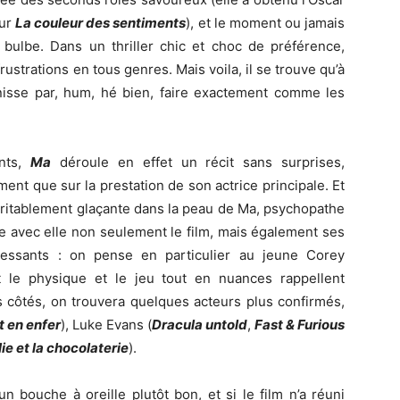
our
La couleur des sentiments
), et le moment ou jamais
ulbe. Dans un thriller chic et choc de préférence,
rustrations en tous genres. Mais voila, il se trouve qu’à
inisse par, hum, hé bien, faire exactement comme les
ants,
Ma
déroule en effet un récit sans surprises,
ent que sur la prestation de son actrice principale. Et
éritablement glaçante dans la peau de Ma, psychopathe
ire avec elle non seulement le film, mais également ses
éressants : on pense en particulier au jeune Corey
t le physique et le jeu tout en nuances rappellent
 côtés, on trouvera quelques acteurs plus confirmés,
t en enfer
), Luke Evans (
Dracula untold
,
Fast & Furious
ie et la chocolaterie
).
n bouche à oreille plutôt bon, et si le film n’a réuni