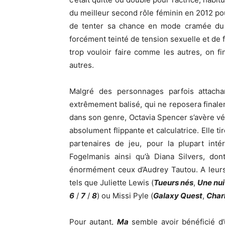
du meilleur second rôle féminin en 2012 p
de tenter sa chance en mode cramée du b
forcément teinté de tension sexuelle et de f
trop vouloir faire comme les autres, on f
autres.
Malgré des personnages parfois attach
extrêmement balisé, qui ne reposera finalem
dans son genre, Octavia Spencer s’avère v
absolument flippante et calculatrice. Elle t
partenaires de jeu, pour la plupart int
Fogelmanis ainsi qu’à Diana Silvers, don
énormément ceux d’Audrey Tautou. A leurs
tels que Juliette Lewis (
Tueurs nés
,
Une nui
6
/
7
/
8
) ou Missi Pyle (
Galaxy Quest
,
Charl
Pour autant,
Ma
semble avoir bénéficié d’u