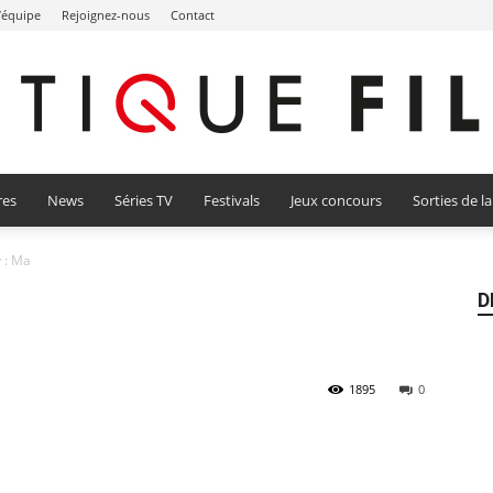
l’équipe
Rejoignez-nous
Contact
res
News
Séries TV
Festivals
Jeux concours
Sorties de l
Critique
y : Ma
D
Film
1895
0