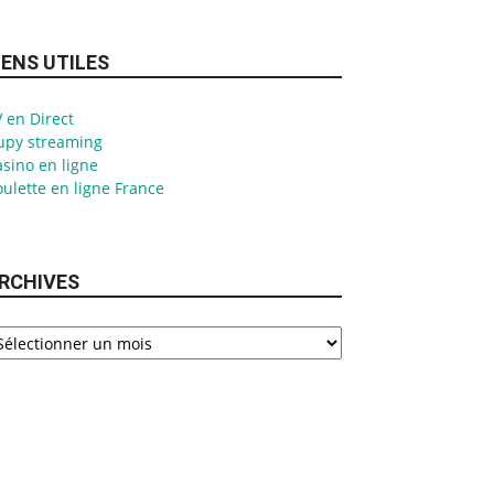
IENS UTILES
 en Direct
upy streaming
sino en ligne
ulette en ligne France
RCHIVES
chives