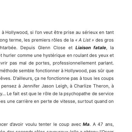
 Hollywood, si l’on veut être prise au sérieux en tant
 long terme, les premiers rôles de la
« A List »
des gros
chtarbée. Depuis Glenn Close et
Liaison fatale
, la
 et hurler comme une hystérique en roulant des yeux et
vrir pas mal de portes, professionnellement parlant.
 méthode semble fonctionner à Hollywood, pas sûr que
êves. D’ailleurs, ça ne fonctionne pas à tous les coups
 pensez à Jennifer Jason Leigh, à Charlize Theron, à
 Le fait est que le rôle de la psychopathe de service
es une carrière en perte de vitesse, surtout quand on
cer d’avoir voulu tenter le coup avec
Ma
. A 47 ans,
ituée des seconds rôles savoureux (elle a obtenu l’Oscar