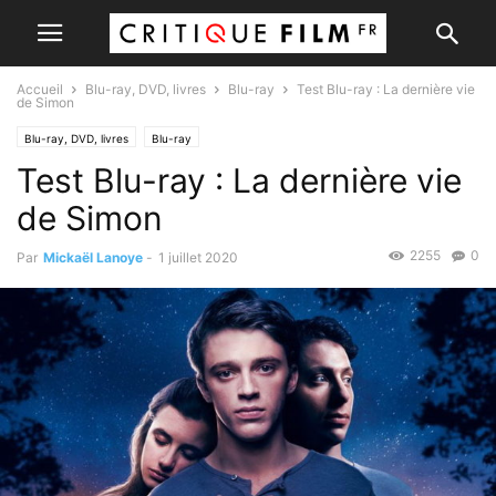
Accueil
Blu-ray, DVD, livres
Blu-ray
Test Blu-ray : La dernière vie
de Simon
Blu-ray, DVD, livres
Blu-ray
Test Blu-ray : La dernière vie
de Simon
2255
0
Par
Mickaël Lanoye
-
1 juillet 2020