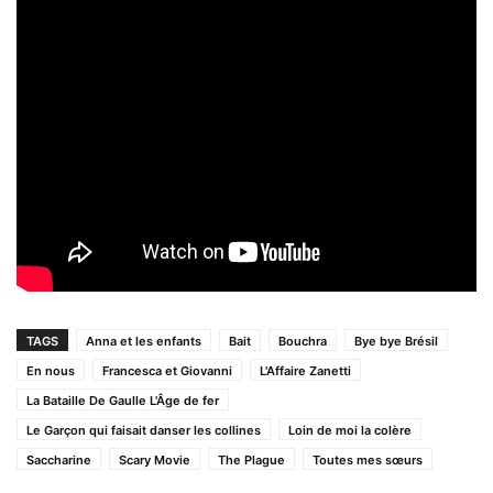
TAGS
Anna et les enfants
Bait
Bouchra
Bye bye Brésil
En nous
Francesca et Giovanni
L'Affaire Zanetti
La Bataille De Gaulle L'Âge de fer
Le Garçon qui faisait danser les collines
Loin de moi la colère
Saccharine
Scary Movie
The Plague
Toutes mes sœurs