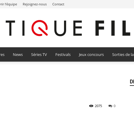
ir l’équipe
Rejoignez-nous
Contact
res
News
Séries TV
Festivals
Jeux concours
Sorties de l
Critique
D
Film
2075
0