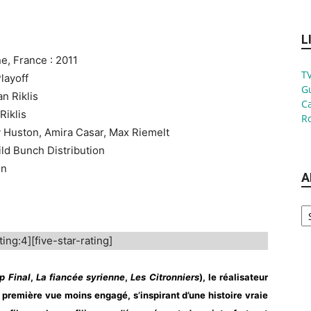
L
ne, France : 2011
TV
Playoff
G
an Riklis
Ca
Riklis
Ro
 Huston, Amira Casar, Max Riemelt
ild Bunch Distribution
in
A
Ar
ting:4][five-star-rating]
p Final
,
La fiancée syrienne
,
Les Citronniers
), le réalisateur
à première vue moins engagé, s’inspirant d’une histoire vraie