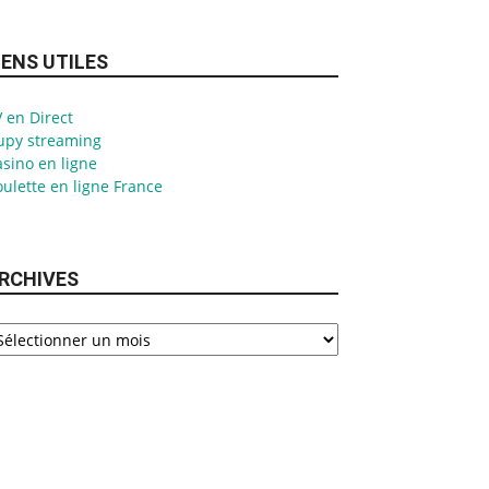
IENS UTILES
 en Direct
upy streaming
sino en ligne
ulette en ligne France
RCHIVES
chives