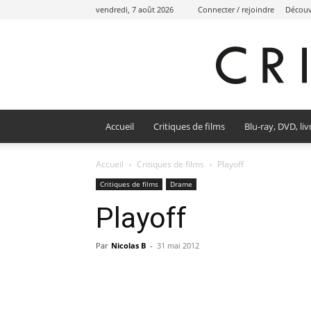
vendredi, 7 août 2026
Connecter / rejoindre
Découvr
Accueil
Critiques de films
Blu-ray, DVD, liv
Accueil
Critiques de films
Playoff
Critiques de films
Drame
Playoff
Par
Nicolas B
-
31 mai 2012