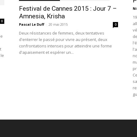
P
Festival de Cannes 2015 : Jour 7 –
Ni
Amnesia, Krisha
19
0
al
Pascal Le Duff
-
20 mai 2015
0
vé
Deux résistances de femmes, deux tentatives
le
de
d'enterrer le passé pour vivre au présent, deux
l'
confrontations intenses pour atteindre une forme
t
l'
d'apaisement et espérer un...
 le
no
ma
pr
Ce
sa
re
gu