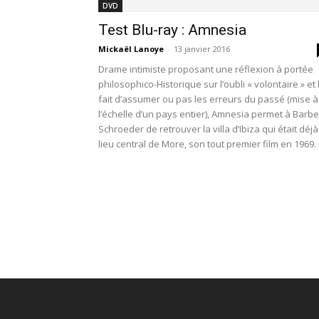
DVD
Test Blu-ray : Amnesia
Mickaël Lanoye
-
13 janvier 2016
Drame intimiste proposant une réflexion à portée
philosophico-Historique sur l’oubli « volontaire » et 
fait d’assumer ou pas les erreurs du passé (mise à
l’échelle d’un pays entier), Amnesia permet à Barbe
Schroeder de retrouver la villa d’Ibiza qui était déjà
lieu central de More, son tout premier film en 1969.