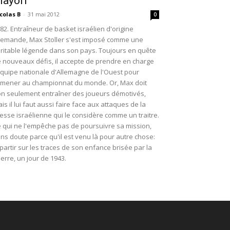
layoff
colas B
-
31 mai 2012
0
82. Entraîneur de basket israélien d'origine
lemande, Max Stoller s'est imposé comme une
ritable légende dans son pays. Toujours en quête
 nouveaux défis, il accepte de prendre en charge
équipe nationale d'Allemagne de l'Ouest pour
amener au championnat du monde. Or, Max doit
n seulement entraîner des joueurs démotivés,
is il lui faut aussi faire face aux attaques de la
esse israélienne qui le considère comme un traitre.
 qui ne l'empêche pas de poursuivre sa mission,
ns doute parce qu'il est venu là pour autre chose:
partir sur les traces de son enfance brisée par la
erre, un jour de 1943.