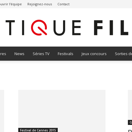
uvrir l’équipe
Rejoignez-nous
Contact
vres
News
Séries TV
Festivals
Jeux concours
Sorties d
Critique
Film
C
Festival de Cannes 2015