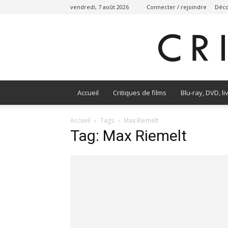
vendredi, 7 août 2026
Connecter / rejoindre
Déco
Accueil
Critiques de films
Blu-ray, DVD, li
Accueil
Tags
Max Riemelt
Tag: Max Riemelt