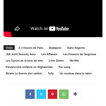
TAGS
A 2 heures de Paris
Budapest
Dario Argento
JSA Joint Security Area
Les Affamés
Les Frissons de l’angoisse
Les Tueurs de la lune de miel
Love Simon
Ma fille
Parvana Une enfance en Afghanistan
Pur-sang
Sicario La Guerre des cartels
Tully
Un couteau dans le cœur