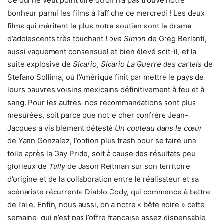
Ce qui ne veut point dire qu’on n’a pas trouvé notre
bonheur parmi les films à l’affiche ce mercredi ! Les deux
films qui méritent le plus notre soutien sont le drame
d’adolescents très touchant
Love Simon
de Greg Berlanti,
aussi vaguement consensuel et bien élevé soit-il, et la
suite explosive de
Sicario
,
Sicario La Guerre des cartels
de
Stefano Sollima, où l’Amérique finit par mettre le pays de
leurs pauvres voisins mexicains définitivement à feu et à
sang. Pour les autres, nos recommandations sont plus
mesurées, soit parce que notre cher confrère Jean-
Jacques a visiblement détesté
Un couteau dans le cœur
de Yann Gonzalez, l’option plus trash pour se faire une
toile après la Gay Pride, soit à cause des résultats peu
glorieux de
Tully
de Jason Reitman sur son territoire
d’origine et de la collaboration entre le réalisateur et sa
scénariste récurrente Diablo Cody, qui commence à battre
de l’aile. Enfin, nous aussi, on a notre « bête noire » cette
semaine, qui n’est pas l’offre française assez dispensable