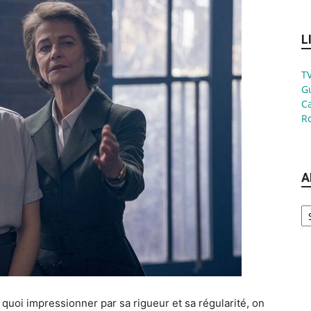
L
TV
G
Ca
Ro
A
Ar
de quoi impressionner par sa rigueur et sa régularité, on