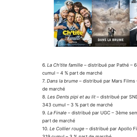
6.
La Ch’tite famille
– distribué par Pathé – 
cumul – 4 % part de marché
7.
Dans la brume
– distribué par Mars Films
de marché
8.
Les Dents pipi et au lit
– distribué par SN
343 cumul – 3 % part de marché
9.
La Finale
– distribué par UGC – 3ème sem
part de marché
10.
Le Collier rouge
– distribué par Apollo 
319 cumul – 3 % part de marché