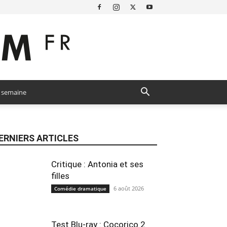
a semaine
ERNIERS ARTICLES
Critique : Antonia et ses
filles
6 août 2026
Comédie dramatique
Test Blu-ray : Cocorico 2