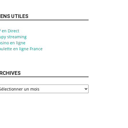
IENS UTILES
 en Direct
upy streaming
sino en ligne
ulette en ligne France
RCHIVES
chives