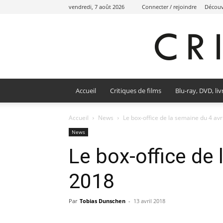
vendredi, 7 août 2026
Connecter / rejoindre
Découvr
Accueil
Critiques de films
Blu-ray, DVD, liv
Accueil
News
Le box-office de la semaine du 4 avr
News
Le box-office de 
2018
Par
Tobias Dunschen
-
13 avril 2018