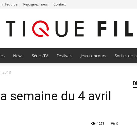
ir l’équipe
Rejoignez-nous
Contact
res
News
Séries TV
Festivals
Jeux concours
Sorties de l
Critique
il 2018
D
la semaine du 4 avril
Film
1278
0