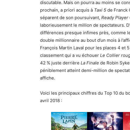
discutable. Mais on pourra au moins se conso
prochain, a priori acquis à
Taxi 5
de Franck 
séparent de son poursuivant,
Ready Player
laborieusement le million de spectateurs. 
différences presque infimes près, comme l
double millionnaire au bout d’un mois à l’af
François Martin Laval pour les places 4 et 
classement qui a vu échouer
Le Collier rou
42 % juste derrière
La Finale
de Robin Sykes
péniblement atteint demi-million de spectate
affiche.
Voici les principaux chiffres du Top 10 du bo
avril 2018 :