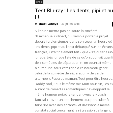
DVD
Test Blu-ray : Les dents, pipi et au
lit
Mickaël Lanoye
-
29 juillet 2018
Si l’on ne mettra pas en soute la sincérité
d’Emmanuel Gillibert, qui semble porter le projet
depuis fort longtemps dans son cœur, à l’heure où
Les dents, pipi et au lit est débarqué sur les écrans
français, il n’a finalement fait « que » s’ajouter à un
longue, très longue liste de ce qu’on pourrait qualif
de « comédies de séparation » ; on pourrait même
ajouter une sous-catégorie à ce nouveau genre :
celui de la comédie de séparation « de garde
alternée ». Papa ou maman, Tout pour être heureu
Daddy cool, Sous le même toit, Mon poussin, Les 
Autant de comédies romantiques développant le
même humour potache tendant vers le « trash
familial » –avec un attachement tout particulier à
faire rire avec des enfants– et dressant le même
constat social concernant la régression de la gent