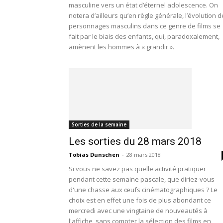
masculine vers un état d’éternel adolescence. On
notera d’ailleurs qu’en règle générale, l’évolution 
personnages masculins dans ce genre de films se
fait par le biais des enfants, qui, paradoxalement,
amènent les hommes à « grandir ».
Sorties de la semaine
Les sorties du 28 mars 2018
Tobias Dunschen
-
28 mars 2018
Si vous ne savez pas quelle activité pratiquer
pendant cette semaine pascale, que diriez-vous
d'une chasse aux œufs cinématographiques ? Le
choix est en effet une fois de plus abondant ce
mercredi avec une vingtaine de nouveautés à
l'affiche, sans compter la sélection des films en