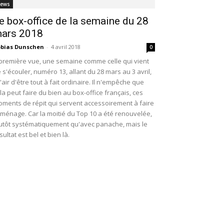
ews
e box-office de la semaine du 28
ars 2018
bias Dunschen
-
4 avril 2018
0
première vue, une semaine comme celle qui vient
 s'écouler, numéro 13, allant du 28 mars au 3 avril,
l'air d'être tout à fait ordinaire. Il n'empêche que
la peut faire du bien au box-office français, ces
ments de répit qui servent accessoirement à faire
 ménage. Car la moitié du Top 10 a été renouvelée,
utôt systématiquement qu'avec panache, mais le
sultat est bel et bien là.