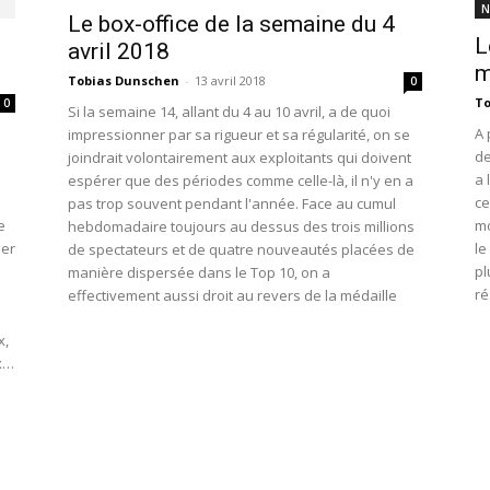
N
Le box-office de la semaine du 4
L
avril 2018
m
Tobias Dunschen
-
13 avril 2018
0
To
0
Si la semaine 14, allant du 4 au 10 avril, a de quoi
A 
impressionner par sa rigueur et sa régularité, on se
de
joindrait volontairement aux exploitants qui doivent
a 
espérer que des périodes comme celle-là, il n'y en a
ce
pas trop souvent pendant l'année. Face au cumul
e
mo
hebdomadaire toujours au dessus des trois millions
ier
le
de spectateurs et de quatre nouveautés placées de
pl
manière dispersée dans le Top 10, on a
ré
effectivement aussi droit au revers de la médaille
x,
ex…