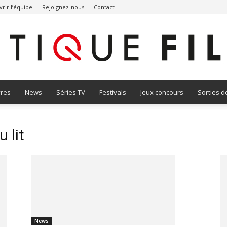
rir l’équipe
Rejoignez-nous
Contact
vres
News
Séries TV
Festivals
Jeux concours
Sorties d
Critique
 lit
Film
News