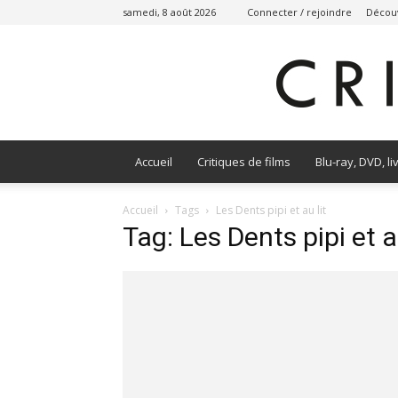
samedi, 8 août 2026
Connecter / rejoindre
Découv
Accueil
Critiques de films
Blu-ray, DVD, li
Accueil
Tags
Les Dents pipi et au lit
Tag: Les Dents pipi et au