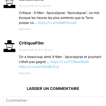
18 mai 2016 At 0 h 49 min
Critique : X-Men : Apocalypse: “Apocalypse”, ce mot
évoque les heures les plus sombres que la Terre
puisse co…
https://t.co/hdWeFScoyA
Répondre
CritiqueFilm
18 mai 2016 At 15 h 55 min
On a beaucoup aimé X-Men : Apocalypse et pourtant
c’était pas gagné …
https://t.co/TClKwxXkdD
https://t.co/uOF8mBL0Uy
Répondre
LAISSER UN COMMENTAIRE