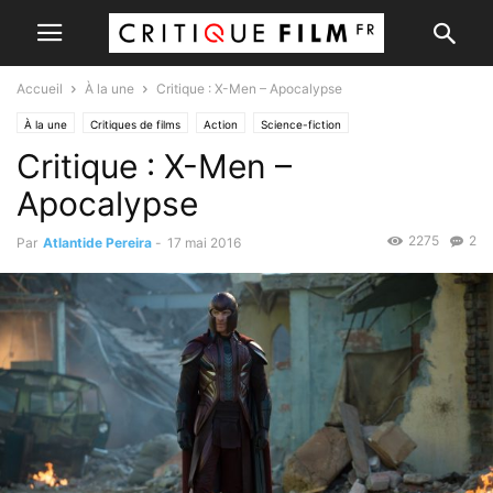
Accueil
À la une
Critique : X-Men – Apocalypse
À la une
Critiques de films
Action
Science-fiction
Critique : X-Men –
Apocalypse
2275
2
Par
Atlantide Pereira
-
17 mai 2016