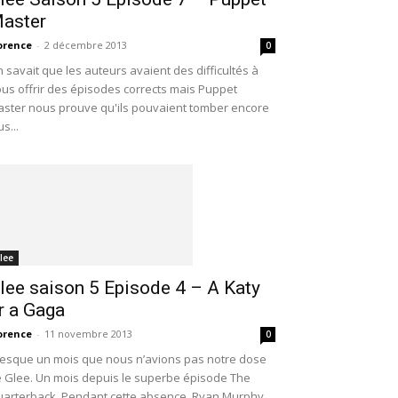
aster
orence
-
2 décembre 2013
0
 savait que les auteurs avaient des difficultés à
us offrir des épisodes corrects mais Puppet
ster nous prouve qu'ils pouvaient tomber encore
us...
lee
lee saison 5 Episode 4 – A Katy
r a Gaga
orence
-
11 novembre 2013
0
esque un mois que nous n’avions pas notre dose
 Glee. Un mois depuis le superbe épisode The
arterback. Pendant cette absence, Ryan Murphy,...