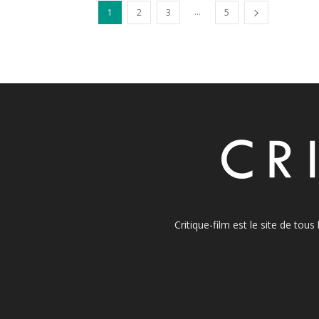
...
1
2
3
5
Critique-film est le site de tou