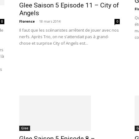
G
Glee Saison 5 Episode 11 – City of
Fl
Angels
Qu
Florence
-
18 mars 2014
0
0
ét
de
Il faut que les scénaristes arrêtent de jouer avec nos
ma
nerfs. Après Trio, on ne s’attendait pas à grand-
co
chose et surprise City of Angels est...
es
 là
es
Glee
G
Glee Saison 5 Episode 8 –
G