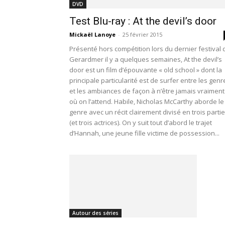
DVD
Test Blu-ray : At the devil’s door
Mickaël Lanoye
-
25 février 2015
Présenté hors compétition lors du dernier festival 
Gerardmer il y a quelques semaines, At the devil’s
door est un film d’épouvante « old school » dont la
principale particularité est de surfer entre les genr
et les ambiances de façon à n’être jamais vraiment
où on l’attend. Habile, Nicholas McCarthy aborde le
genre avec un récit clairement divisé en trois parti
(et trois actrices). On y suit tout d’abord le trajet
d’Hannah, une jeune fille victime de possession...
Autour des séries