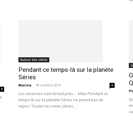
Autour des séries
G
Pendant ce temps-là sur la planète
G
Séries
Q
Marina
-
18 octobre 2013
0
0
Fl
Les vacances sont là tout près…. Mais Pendant ce
é
Qu
temps-là sur la planète Séries ne prend pas de
me
repos ! Toutes les news séries...
so