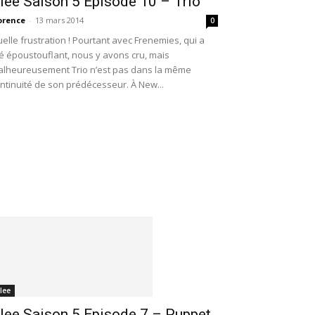
lee Saison 5 Episode 10 – Trio
orence
-
13 mars 2014
0
elle frustration ! Pourtant avec Frenemies, qui a
é époustouflant, nous y avons cru, mais
lheureusement Trio n’est pas dans la même
ntinuité de son prédécesseur. À New...
lee
lee Saison 5 Episode 7 – Puppet