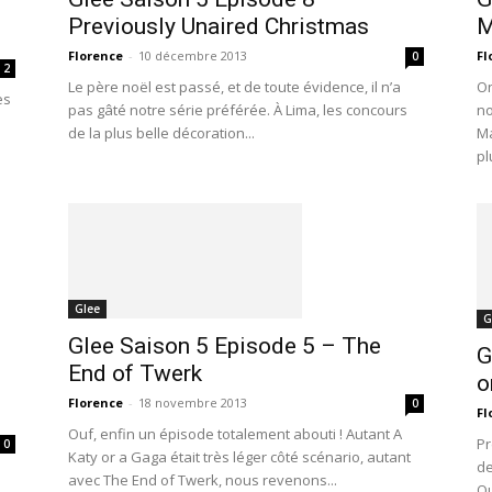
Previously Unaired Christmas
M
Florence
-
10 décembre 2013
Fl
0
2
Le père noël est passé, et de toute évidence, il n’a
On
es
pas gâté notre série préférée. À Lima, les concours
no
de la plus belle décoration...
Ma
pl
Glee
G
Glee Saison 5 Episode 5 – The
G
End of Twerk
o
Florence
-
18 novembre 2013
0
Fl
Ouf, enfin un épisode totalement abouti ! Autant A
Pr
0
Katy or a Gaga était très léger côté scénario, autant
de
avec The End of Twerk, nous revenons...
Qu