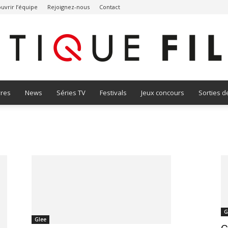
uvrir l’équipe
Rejoignez-nous
Contact
vres
News
Séries TV
Festivals
Jeux concours
Sorties d
Critique
Film
G
Glee