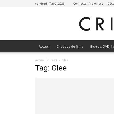
vendredi, 7 août 2026
Connecter / rejoindre
Déco
Accueil
Critiques de films
Blu-ray, DVD, li
Accueil
Tags
Glee
Tag: Glee