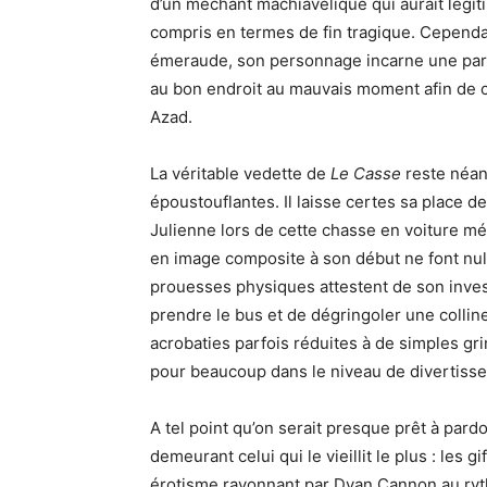
d’un méchant machiavélique qui aurait légi
compris en termes de fin tragique. Cependan
émeraude, son personnage incarne une part
au bon endroit au mauvais moment afin de c
Azad.
La véritable vedette de
Le Casse
reste néan
époustouflantes. Il laisse certes sa place d
Julienne lors de cette chasse en voiture m
en image composite à son début ne font null
prouesses physiques attestent de son inves
prendre le bus et de dégringoler une collin
acrobaties parfois réduites à de simples gr
pour beaucoup dans le niveau de divertiss
A tel point qu’on serait presque prêt à pard
demeurant celui qui le vieillit le plus : les
érotisme rayonnant par Dyan Cannon au ryt