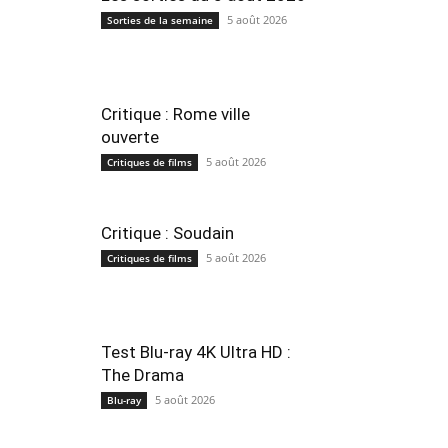
5 août 2026
Sorties de la semaine
Critique : Rome ville
ouverte
5 août 2026
Critiques de films
Critique : Soudain
5 août 2026
Critiques de films
Test Blu-ray 4K Ultra HD :
The Drama
5 août 2026
Blu-ray