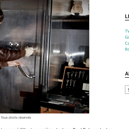
L
TV
G
Ca
Ro
A
Ar
 Tous droits réservés