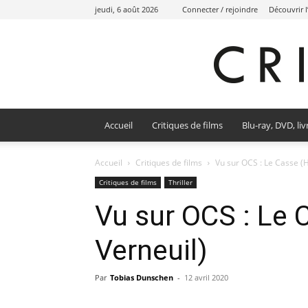
jeudi, 6 août 2026
Connecter / rejoindre
Découvrir 
Accueil
Critiques de films
Blu-ray, DVD, liv
Accueil
Critiques de films
Vu sur OCS : Le Casse (H
Critiques de films
Thriller
Vu sur OCS : Le 
Verneuil)
Par
Tobias Dunschen
-
12 avril 2020