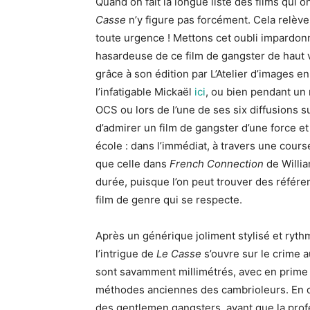
Quand on fait la longue liste des films qui 
Casse
n’y figure pas forcément. Cela relève
toute urgence ! Mettons cet oubli impardonn
hasardeuse de ce film de gangster de haut vol
grâce à son édition par L’Atelier d’images e
l’infatigable Mickaël
ici
, ou bien pendant un
OCS ou lors de l’une de ses six diffusions su
d’admirer un film de gangster d’une force et
école : dans l’immédiat, à travers une cour
que celle dans
French Connection
de Willia
durée, puisque l’on peut trouver des réfé
film de genre qui se respecte.
Après un générique joliment stylisé et ryt
l’intrigue de
Le Casse
s’ouvre sur le crime a
sont savamment millimétrés, avec en prime 
méthodes anciennes des cambrioleurs. En que
des gentlemen gangsters, avant que la prof