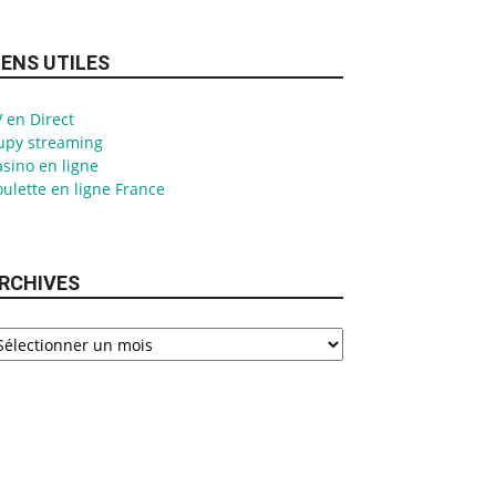
IENS UTILES
 en Direct
upy streaming
sino en ligne
ulette en ligne France
RCHIVES
chives