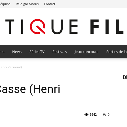
l’équipe
Rejoignez-nous
Contact
res
News
Séries TV
Festivals
Jeux concours
Sorties de l
Critique
enri Verneuil)
D
Casse (Henri
Film
5542
0