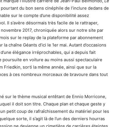
ont marqué l’illustre carrière de Jean-Paul Belmondo,
Le
 pourtant du bon sens cinéphile de l’inclure dedans de
able sur le compte d’une disponibilité assez
. Il s’avère désormais très facile de le rattraper,
n novembre 2017, chroniquée alors sur notre site par
 mois sur le replay de la plateforme par abonnement
r la chaîne Géants d’ici le 1er mai. Autant d’occasions
 d’une élégance irréprochables, qui a depuis fait
se poursuite en voiture au moins aussi spectaculaire
m Friedkin, sorti la même année, ainsi que sur la
rences à ces nombreux morceaux de bravoure dans tout
hmé sur le thème musical entêtant de Ennio Morricone,
uquel il doit son titre. Chaque plan et chaque geste y
un petit coup de rafraîchissement du matériel pour les
lque sorte, il s’agit là de l’un des derniers hourras
ession ne devienne un cimetière de carrières éteintes,