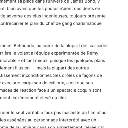
timement sa place dans l’univers de James Bond, y
t, bien avant que les poules n’aient des dents en
ie adverse des plus ingénieuses, toujours présente
ontrecarrer le plan du chef de gang charismatique
moins Belmondo, au cœur de la plupart des cascades
errière le volant à l’équipe expérimentée de Rémy
émorable – et tant mieux, puisque les quelques plans
ement illusion – , mais la plupart des autres
tissement inconditionnel. Ses drôles de façons de
e avec une cargaison de cailloux, ainsi que ses
imaces de réaction face à un spectacle coquin sont
ement extrêmement élevé du film.
onner le seul véritable faux pas machiste du film et au
 gifles assénées au personnage interprété avec un
hme de la lumière dans son appartement, gérée par