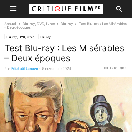
Accueil
Blu-ray, DVD, livres
Blu-ray
Test Blu-ray : Les Misérables
– Deux époques
Blu-ray, DVD, livres
Blu-ray
Test Blu-ray : Les Misérables
– Deux époques
1718
0
Par
Mickaël Lanoye
-
5 novembre 2024