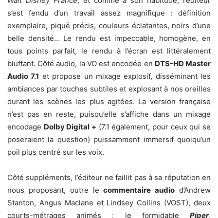
Walt Disney France
, et comme à son habitude, l’éditeur
s’est fendu d’un travail assez magnifique : définition
exemplaire, piqué précis, couleurs éclatantes, noirs d’une
belle densité… Le rendu est impeccable, homogène, en
tous points parfait, le rendu à l’écran est littéralement
bluffant. Côté audio, la VO est encodée en
DTS-HD Master
Audio 7.1
et propose un mixage explosif, disséminant les
ambiances par touches subtiles et explosant à nos oreilles
durant les scènes les plus agitées. La version française
n’est pas en reste, puisqu’elle s’affiche dans un mixage
encodage
Dolby Digital +
(7.1 également, pour ceux qui se
poseraient la question) puissamment immersif quoiqu’un
poil plus centré sur les voix.
Côté suppléments, l’éditeur ne faillit pas à sa réputation en
nous proposant, outre le
commentaire audio
d’Andrew
Stanton, Angus Maclane et Lindsey Collins (VOST), deux
courts-métrages animés : le formidable
Piper
,