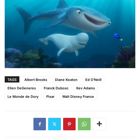
TAGS
Albert Brooks
Diane Keaton
Ed O'Neill
Ellen DeGeneres
Franck Dubosc
Kev Adams
Le Monde de Dory
Pixar
Walt Disney France