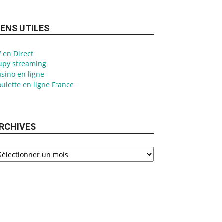
IENS UTILES
 en Direct
upy streaming
sino en ligne
ulette en ligne France
RCHIVES
chives