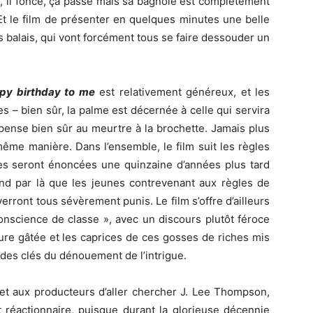
a, il fonce, ça passe mais sa bagnole est complètement
s. Et le film de présenter en quelques minutes une belle
balais, qui vont forcément tous se faire dessouder un
py birthday to me
est relativement généreux, et les
es – bien sûr, la palme est décernée à celle qui servira
 pense bien sûr au meurtre à la brochette. Jamais plus
ême manière. Dans l’ensemble, le film suit les règles
lles seront énoncées une quinzaine d’années plus tard
d par là que les jeunes contrevenant aux règles de
ront tous sévèrement punis. Le film s’offre d’ailleurs
conscience de classe », avec un discours plutôt féroce
ture gâtée et les caprices de ces gosses de riches mis
des clés du dénouement de l’intrigue.
met aux producteurs d’aller chercher J. Lee Thompson,
 réactionnaire, puisque durant la glorieuse décennie