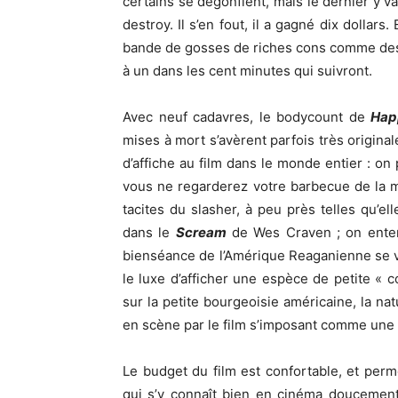
certains se dégonflent, mais le dernier y v
destroy. Il s’en fout, il a gagné dix dollar
bande de gosses de riches cons comme des 
à un dans les cent minutes qui suivront.
Avec neuf cadavres, le bodycount de
Hap
mises à mort s’avèrent parfois très original
d’affiche au film dans le monde entier : on
vous ne regarderez votre barbecue de la m
tacites du slasher, à peu près telles qu’e
dans le
Scream
de Wes Craven ; on enten
bienséance de l’Amérique Reaganienne se ver
le luxe d’afficher une espèce de petite « 
sur la petite bourgeoisie américaine, la na
en scène par le film s’imposant comme une 
Le budget du film est confortable, et per
qui s’y connaît bien en cinéma doucement