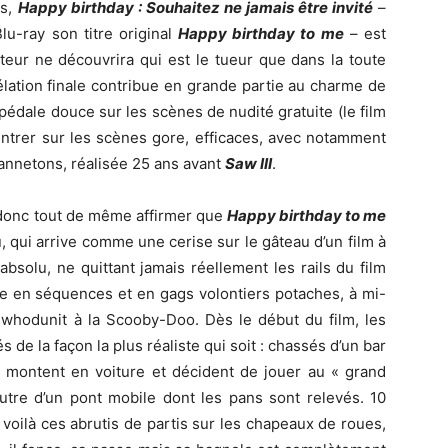
is,
Happy birthday : Souhaitez ne jamais être invité
–
lu-ray son titre original
Happy birthday to me
– est
eur ne découvrira qui est le tueur que dans la toute
élation finale contribue en grande partie au charme de
 pédale douce sur les scènes de nudité gratuite (le film
ntrer sur les scènes gore, efficaces, avec notamment
annetons, réalisée 25 ans avant
Saw III
.
t donc tout de même affirmer que
Happy birthday to me
, qui arrive comme une cerise sur le gâteau d’un film à
bsolu, ne quittant jamais réellement les rails du film
he en séquences et en gags volontiers potaches, à mi-
 whodunit à la Scooby-Doo. Dès le début du film, les
 de la façon la plus réaliste qui soit : chassés d’un bar
ls montent en voiture et décident de jouer au « grand
’autre d’un pont mobile dont les pans sont relevés. 10
 voilà ces abrutis de partis sur les chapeaux de roues,