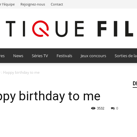
r l’équipe
Rejoignez-nous
Contact
res
News
Séries TV
Festivals
Jeux concours
Sorties de l
Critique
y : Happy birthday to me
D
appy birthday to me
Film
3532
0