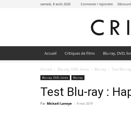
samedi, 8 août 2026
Connecter / rejoindre
Découvri
Accueil
Critiques de films
Blu-ray, DVD, liv
Accueil
Blu-ray, DVD, livres
Blu-ray
Test Blu-ra
Blu-ray, DVD, livres
Blu-ray
Test Blu-ray : H
Par
Mickaël Lanoye
-
9 mai 2019