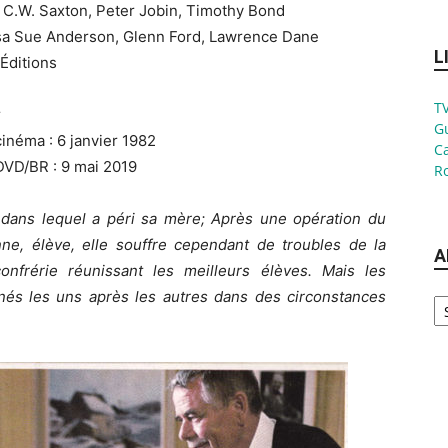
 C.W. Saxton, Peter Jobin, Timothy Bond
ssa Sue Anderson, Glenn Ford, Lawrence Dane
L
 Éditions
TV
r
G
cinéma : 6 janvier 1982
Ca
DVD/BR : 9 mai 2019
Ro
t dans lequel a péri sa mère; Après une opération du
nne, élève, elle souffre cependant de troubles de la
A
nfrérie réunissant les meilleurs élèves. Mais les
Ar
és les uns après les autres dans des circonstances