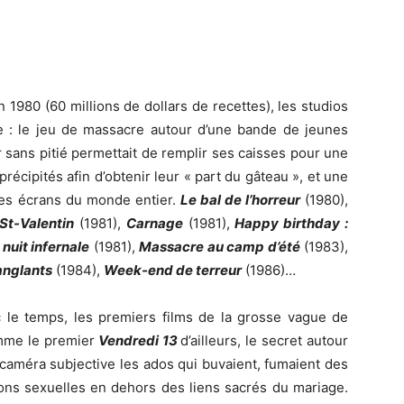
 1980 (60 millions de dollars de recettes), les studios
e : le jeu de massacre autour d’une bande de jeunes
r sans pitié permettait de remplir ses caisses pour une
récipités afin d’obtenir leur « part du gâteau », et une
es écrans du monde entier.
Le bal de l’horreur
(1980),
 St-Valentin
(1981),
Carnage
(1981),
Happy birthday :
nuit infernale
(1981),
Massacre au camp d’été
(1983),
nglants
(1984),
Week-end de terreur
(1986)…
le temps, les premiers films de la grosse vague de
mme le premier
Vendredi 13
d’ailleurs, le secret autour
n caméra subjective les ados qui buvaient, fumaient des
ions sexuelles en dehors des liens sacrés du mariage.