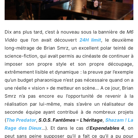
Dix ans plus tard, c’est à nouveau sous la bannière de
M6
Vidéo
que l’on avait découvert
24H limit
, le deuxième
long-métrage de Brian Smrz, un excellent polar teinté de
science-fiction, qui avait permis au cinéaste de continuer à
imposer son propre style et son propre découpage,
extrêmement lisible et dynamique : la preuve par l’exemple
qu’un budget pharaonique n’est pas nécessaire quand on a
une réelle « vision » de metteur en scène… A ce jour, Brian
Smrz n’a pas encore eu l’opportunité de revenir à la
réalisation par lui-même, mais s’avère un réalisateur de
seconde équipe ayant contribué à de nombreux projets
(
The Predator
,
S.O.S. Fantômes – L’héritage
,
Shazam ! La
Rage des Dieux
…). Et dans le cas d’
Expendables 4
, on
peut sans peine supposer qu’il a fait ce qu’il a pu pour