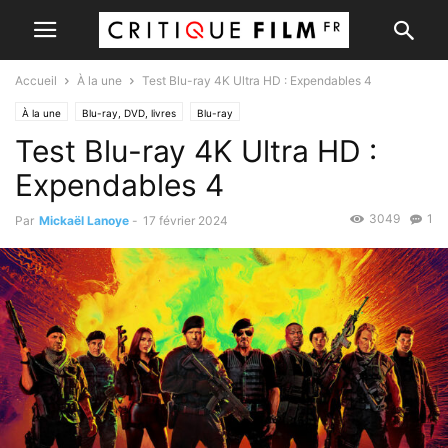
Accueil
À la une
Test Blu-ray 4K Ultra HD : Expendables 4
À la une
Blu-ray, DVD, livres
Blu-ray
Test Blu-ray 4K Ultra HD :
Expendables 4
3049
1
Par
Mickaël Lanoye
-
17 février 2024