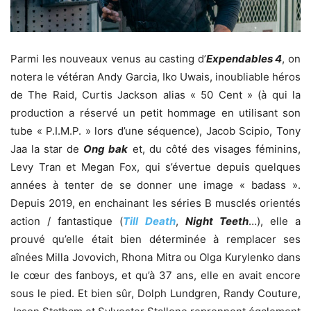
Parmi les nouveaux venus au casting d’
Expendables 4
, on
notera le vétéran Andy Garcia, Iko Uwais, inoubliable héros
de The Raid, Curtis Jackson alias « 50 Cent » (à qui la
production a réservé un petit hommage en utilisant son
tube « P.I.M.P. » lors d’une séquence), Jacob Scipio, Tony
Jaa la star de
Ong bak
et, du côté des visages féminins,
Levy Tran et Megan Fox, qui s’évertue depuis quelques
années à tenter de se donner une image « badass ».
Depuis 2019, en enchainant les séries B musclés orientés
action / fantastique (
Till Death
,
Night Teeth
…), elle a
prouvé qu’elle était bien déterminée à remplacer ses
aînées Milla Jovovich, Rhona Mitra ou Olga Kurylenko dans
le cœur des fanboys, et qu’à 37 ans, elle en avait encore
sous le pied. Et bien sûr, Dolph Lundgren, Randy Couture,