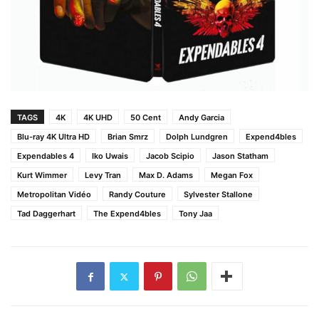
TAGS
4K
4K UHD
50 Cent
Andy Garcia
Blu-ray 4K Ultra HD
Brian Smrz
Dolph Lundgren
Expend4bles
Expendables 4
Iko Uwais
Jacob Scipio
Jason Statham
Kurt Wimmer
Levy Tran
Max D. Adams
Megan Fox
Metropolitan Vidéo
Randy Couture
Sylvester Stallone
Tad Daggerhart
The Expend4bles
Tony Jaa