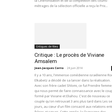
la Cinéfondation et de la compétition des courts-
métrages de la sélection officielle a reçu le Prix...
Critiques de films
Critique : Le procès de Viviane
Amsalem
Jean-Jacques Corrio
-
24 juin 2014
Il y a 10 ans, l'immense comédienne israélienne Ro
Elkabetz a décidé de sa lancer dans la réalisation.
Avec son frère cadet Shlomi, ce fut Prendre femme
qui nous permit de faire connaissance avec le cou
formé par Viviane et Eliahou. C'est de nouveau ce
couple qu'on retrouvait 3 ans plus tard dans Les s
jours, au cœur d'un film consacré aux relations ent
frères et sœurs. Cette année, la Quinzaine des