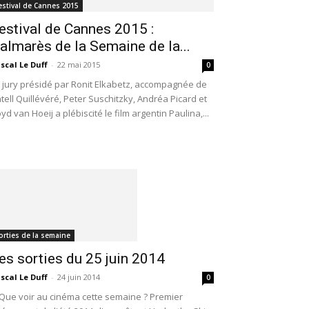
estival de Cannes 2015
estival de Cannes 2015 :
almarès de la Semaine de la...
scal Le Duff
-
22 mai 2015
0
 jury présidé par Ronit Elkabetz, accompagnée de
tell Quillévéré, Peter Suschitzky, Andréa Picard et
yd van Hoeij a plébiscité le film argentin Paulina,...
orties de la semaine
es sorties du 25 juin 2014
scal Le Duff
-
24 juin 2014
0
e voir au cinéma cette semaine ? Premier