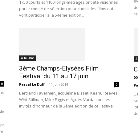
év
1750 courts et 1100 longs-métrages ont été visionnés
de
par le comité de sélection pour choisir les films qui
ra
vont participer à la 54ème édition...
À la une
À
3ème Champs-Elysées Film
C
Festival du 11 au 17 juin
s
0
Pascal Le Duff
-
11 juin 2014
0
Pa
nit
Bertrand Tavernier, Jacqueline Bisset, Keanu Reeves,
L'
Whit Stillman, Mike Figgis et Agnès Varda sont les
sé
,
invités d'honneur de la 3ème édition de ce Festival...
jo
ple
de
ept
re