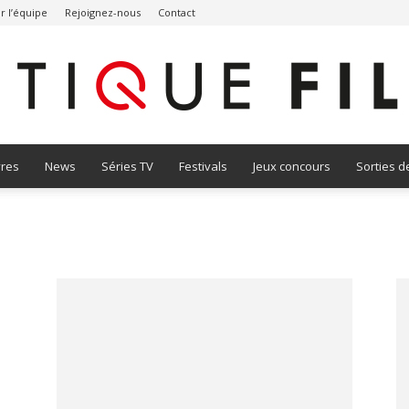
r l’équipe
Rejoignez-nous
Contact
vres
News
Séries TV
Festivals
Jeux concours
Sorties d
Critique
Film