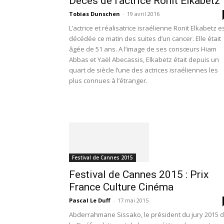
Décès de l’actrice Ronit Elkabetz
Tobias Dunschen
-
19 avril 2016
L’actrice et réalisatrice israélienne Ronit Elkabetz e
décédée ce matin des suites d’un cancer. Elle était
âgée de 51 ans. A l’image de ses consœurs Hiam
Abbas et Yaël Abecassis, Elkabetz était depuis un
quart de siècle l’une des actrices israéliennes les
plus connues à l’étranger.
Festival de Cannes 2015
Festival de Cannes 2015 : Prix
France Culture Cinéma
Pascal Le Duff
-
17 mai 2015
Abderrahmane Sissako, le président du jury 2015 