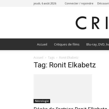
jeudi, 6 août 2026
Connecter / rejoindre
Découvri
Accueil
Critiques de films
Blu-ray, DVD, li
Accueil
Tags
Ronit Elkabetz
Tag: Ronit Elkabetz
Nécrologie