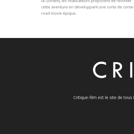
la Gordini), les réalisateurs proposent de revisiter
cette aventure en développant une sorte de conte
road movie épique.
Critique-film est le site de tou