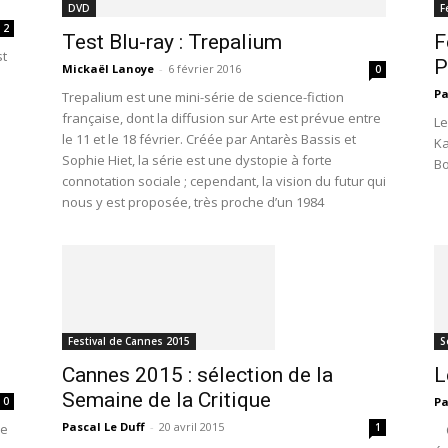
DVD
F
2
Test Blu-ray : Trepalium
F
st
P
Mickaël Lanoye
-
6 février 2016
0
Pa
Trepalium est une mini-série de science-fiction
française, dont la diffusion sur Arte est prévue entre
Le
le 11 et le 18 février. Créée par Antarès Bassis et
Ka
Sophie Hiet, la série est une dystopie à forte
Bo
connotation sociale ; cependant, la vision du futur qui
nous y est proposée, très proche d’un 1984
Festival de Cannes 2015
S
Cannes 2015 : sélection de la
L
Semaine de la Critique
0
Pa
Pascal Le Duff
-
20 avril 2015
de
1
Qu