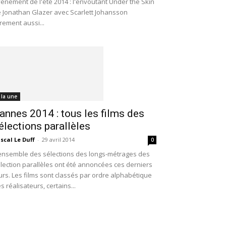
énement de l'été 2014 : l'envoûtant Under the Skin
 Jonathan Glazer avec Scarlett Johansson
rement aussi...
 la une
annes 2014 : tous les films des
élections parallèles
scal Le Duff
-
29 avril 2014
0
ensemble des sélections des longs-métrages des
lection parallèles ont été annoncées ces derniers
urs. Les films sont classés par ordre alphabétique
s réalisateurs, certains...