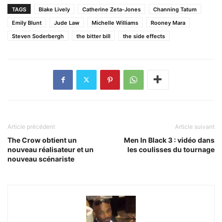
TAGS
Blake Lively
Catherine Zeta-Jones
Channing Tatum
Emily Blunt
Jude Law
Michelle Williams
Rooney Mara
Steven Soderbergh
the bitter bill
the side effects
Article précédent
Article suivant
The Crow obtient un
Men In Black 3 : vidéo dans
nouveau réalisateur et un
les coulisses du tournage
nouveau scénariste