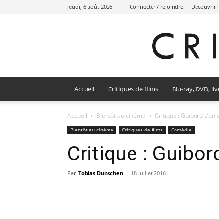
jeudi, 6 août 2026
Connecter / rejoindre
Découvrir 
Accueil
Critiques de films
Blu-ray, DVD, liv
Accueil
Bientôt au cinéma
Critique : Guibord s’en 
Bientôt au cinéma
Critiques de films
Comédie
Critique : Guibor
Par
Tobias Dunschen
-
18 juillet 2016