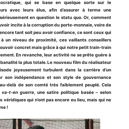
ocratique, qui se base en quelque sorte sur le
rs avec leurs élus, afin d’assurer à terme une
 sérieusement en question le statu quo. Or, comment
uvoir incite à la corruption du porte-monnaie, voire de
 encore tant soit peu avoir confiance, ce sont ceux qui
à un niveau de proximité, ces vaillants conseillers
uvoir concret mais grâce à qui notre petit train-train
ement. En revanche, leur activité ne se prête guère à
a banalité la plus totale. Le nouveau film du réalisateur
pisode joyeusement turbulent dans la carrière d’un
par son indépendance et son style de gouvernance
 au-delà de son comté très faiblement peuplé. Cela
n va-t-en guerre
, une satire politique basée – selon
s véridiques qui n’ont pas encore eu lieu, mais qui ne
me !