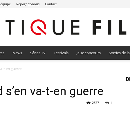
l’équipe
Rejoignez-nous
Contact
res
News
Séries TV
Festivals
Jeux concours
Sorties de l
Critique
va-t-en guerre
D
d s’en va-t-en guerre
Film
2577
1