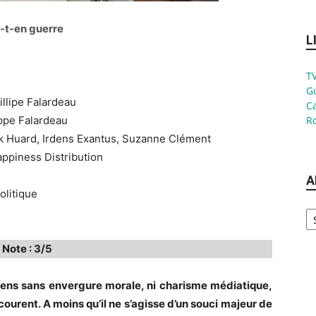
a-t-en guerre
L
TV
G
illipe Falardeau
Ca
ippe Falardeau
Ro
ck Huard, Irdens Exantus, Suzanne Clément
Happiness Distribution
A
olitique
Ar
Note : 3/5
iciens sans envergure morale, ni charisme médiatique,
ourent. A moins qu’il ne s’agisse d’un souci majeur de