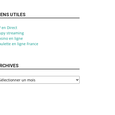
IENS UTILES
 en Direct
upy streaming
sino en ligne
ulette en ligne France
RCHIVES
chives