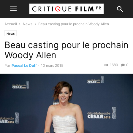
Accueil
News
Beau casting pour le prochain Woody Allen
News
Beau casting pour le prochain
Woody Allen
1680
0
Par
Pascal Le Duff
-
10 mars 2015