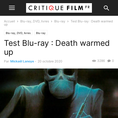
Accueil
Blu-ray, DVD, livres
Blu-ray
Test Blu-ray : Death warmed
up
Blu-ray, DVD, livres
Blu-ray
Test Blu-ray : Death warmed
up
3286
0
Par
Mickaël Lanoye
-
20 octobre 2020