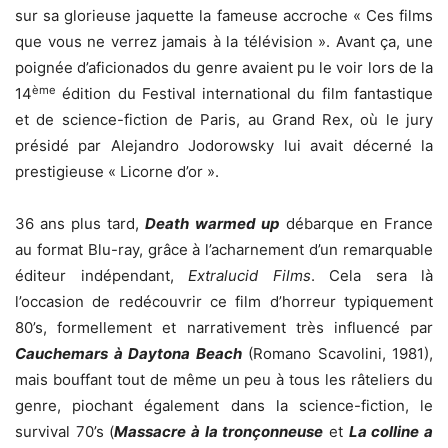
sur sa glorieuse jaquette la fameuse accroche « Ces films
que vous ne verrez jamais à la télévision ». Avant ça, une
poignée d’aficionados du genre avaient pu le voir lors de la
ème
14
édition du Festival international du film fantastique
et de science-fiction de Paris, au Grand Rex, où le jury
présidé par Alejandro Jodorowsky lui avait décerné la
prestigieuse « Licorne d’or ».
36 ans plus tard,
Death warmed up
débarque en France
au format Blu-ray, grâce à l’acharnement d’un remarquable
éditeur indépendant,
Extralucid Films
. Cela sera là
l’occasion de redécouvrir ce film d’horreur typiquement
80’s, formellement et narrativement très influencé par
Cauchemars à Daytona Beach
(Romano Scavolini, 1981),
mais bouffant tout de même un peu à tous les râteliers du
genre, piochant également dans la science-fiction, le
survival 70’s (
Massacre à la tronçonneuse
et
La colline a