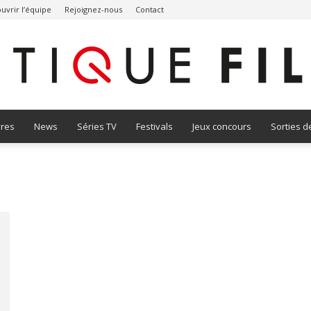
uvrir l’équipe
Rejoignez-nous
Contact
vres
News
Séries TV
Festivals
Jeux concours
Sorties d
Critique
Film