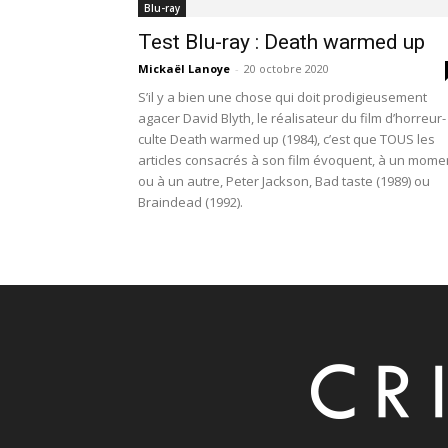
Blu-ray
Test Blu-ray : Death warmed up
Mickaël Lanoye
-
20 octobre 2020
S’il y a bien une chose qui doit prodigieusement
agacer David Blyth, le réalisateur du film d’horreur-
culte Death warmed up (1984), c’est que TOUS les
articles consacrés à son film évoquent, à un mome
ou à un autre, Peter Jackson, Bad taste (1989) ou
Braindead (1992).