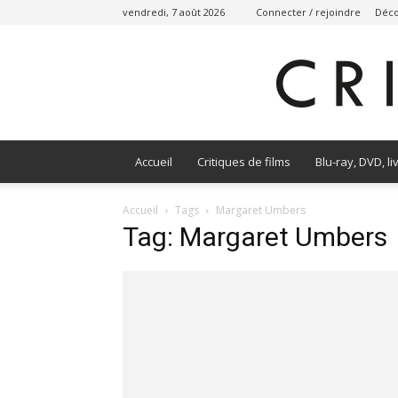
vendredi, 7 août 2026
Connecter / rejoindre
Déco
Accueil
Critiques de films
Blu-ray, DVD, li
Accueil
Tags
Margaret Umbers
Tag: Margaret Umbers