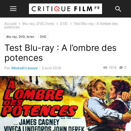
Accueil
Blu-ray, DVD, livres
DVD
Test Blu-ray : A l’ombre des
potences
Blu-ray, DVD, livres
DVD
Test Blu-ray : A l’ombre des
potences
1616
0
Par
Mickaël Lanoye
-
5 avril 2019