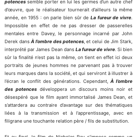
potences
semble porter en lui les germes d’un autre chef
d’œuvre, que le réalisateur tournerait d’ailleurs la même
année, en 1955 : on parle bien sûr de
La fureur de vivre
.
Impossible en effet de ne pas dresser de passerelles
mentales entre Davey, le personnage incarné par John
Derek dans
À l’ombre des potences
, et celui de Jim Stark,
interprété par James Dean dans
La fureur de vivre
. Si bien
sûr la finalité n’est pas la même, on tient en effet ici deux
portraits de jeunes hommes ne parvenant pas à trouver
leurs marques dans la société, et qui serviront à illustrer à
l’écran le conflit des générations. Cependant,
À l’ombre
des potences
développera un discours moins noir et
désespéré que le film ayant immortalisé James Dean, et
s’attardera au contraire d’avantage sur des thématiques
liées à la transmission et à l’apprentissage, avec en
filigrane une touchante relation père / fils de substitution.
Et au final, le film de Nicholas Ray s’impose comme un