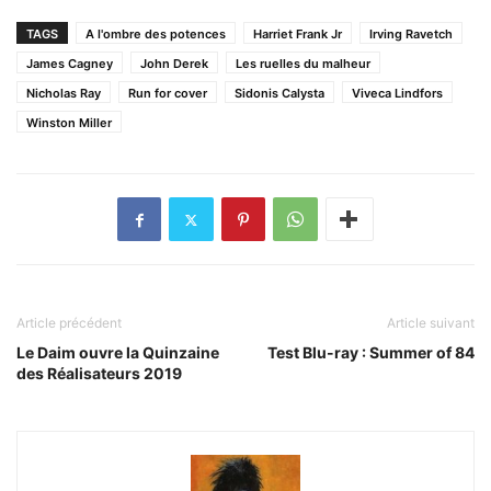
TAGS
A l'ombre des potences
Harriet Frank Jr
Irving Ravetch
James Cagney
John Derek
Les ruelles du malheur
Nicholas Ray
Run for cover
Sidonis Calysta
Viveca Lindfors
Winston Miller
Article précédent
Article suivant
Le Daim ouvre la Quinzaine
Test Blu-ray : Summer of 84
des Réalisateurs 2019