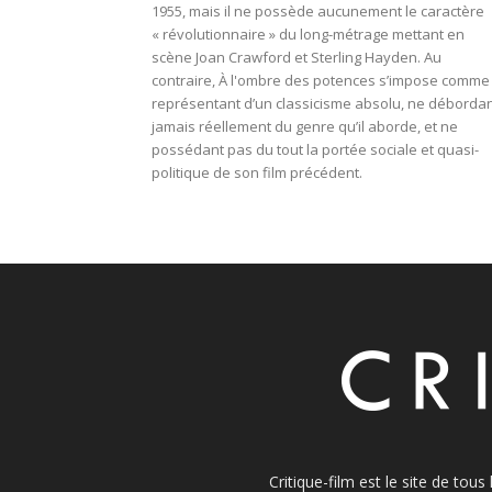
1955, mais il ne possède aucunement le caractère
« révolutionnaire » du long-métrage mettant en
scène Joan Crawford et Sterling Hayden. Au
contraire, À l'ombre des potences s’impose comme 
représentant d’un classicisme absolu, ne déborda
jamais réellement du genre qu’il aborde, et ne
possédant pas du tout la portée sociale et quasi-
politique de son film précédent.
Critique-film est le site de tou