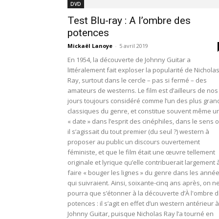
DVD
Test Blu-ray : A l’ombre des
potences
Mickaël Lanoye
-
5 avril 2019
En 1954, la découverte de Johnny Guitar a
littéralement fait exploser la popularité de Nichola
Ray, surtout dans le cercle – pas si fermé – des
amateurs de westerns. Le film est d’ailleurs de nos
jours toujours considéré comme l’un des plus gran
classiques du genre, et constitue souvent même u
« date » dans l’esprit des cinéphiles, dans le sens 
il s’agissait du tout premier (du seul ?) western à
proposer au public un discours ouvertement
féministe, et que le film était une œuvre tellement
originale et lyrique qu’elle contribuerait largement 
faire « bouger les lignes » du genre dans les anné
qui suivraient. Ainsi, soixante-cinq ans après, on n
pourra que s’étonner à la découverte d’À l'ombre 
potences : il s’agit en effet d’un western antérieur à
Johnny Guitar, puisque Nicholas Ray l’a tourné en