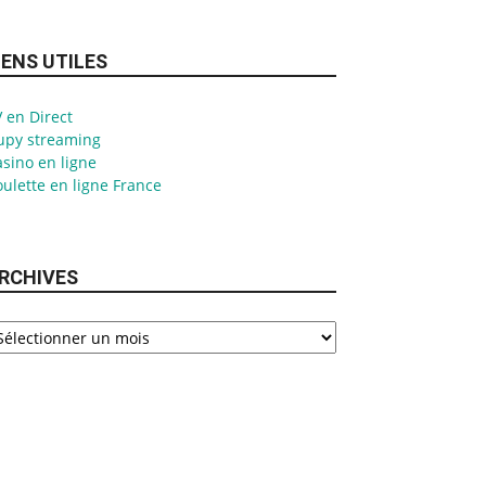
IENS UTILES
 en Direct
upy streaming
sino en ligne
ulette en ligne France
RCHIVES
chives