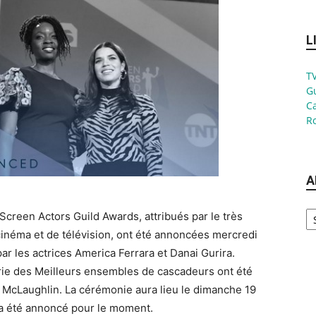
L
TV
G
Ca
Ro
A
Ar
creen Actors Guild Awards, attribués par le très
cinéma et de télévision, ont été annoncées mercredi
ar les actrices America Ferrara et Danai Gurira.
rie des Meilleurs ensembles de cascadeurs ont été
 McLaughlin. La cérémonie aura lieu le dimanche 19
’a été annoncé pour le moment.