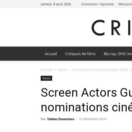
samedi, 8 août 2026
Connecter / rejoindre
Découvri
Accueil
Critiques de films
Blu-ray, DVD, liv
Accueil
News
Screen Actors Guild Awards 2020 : 
News
Screen Actors Gu
nominations ci
Par
Tobias Dunschen
-
15 décembre 2019