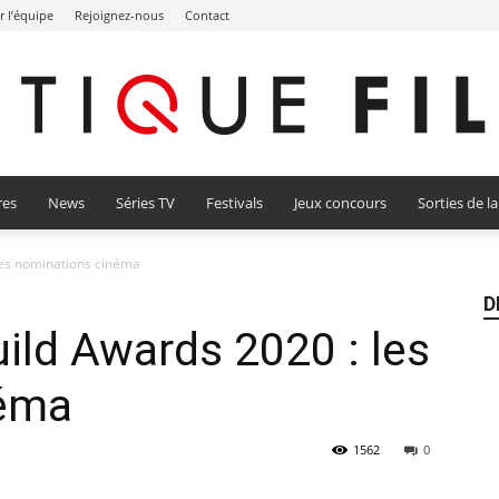
r l’équipe
Rejoignez-nous
Contact
res
News
Séries TV
Festivals
Jeux concours
Sorties de l
Critique
les nominations cinéma
D
ild Awards 2020 : les
Film
néma
1562
0