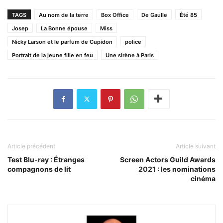
TAGS
Au nom de la terre
Box Office
De Gaulle
Été 85
Josep
La Bonne épouse
Miss
Nicky Larson et le parfum de Cupidon
police
Portrait de la jeune fille en feu
Une sirène à Paris
Article précédent
Article suivant
Test Blu-ray : Étranges
Screen Actors Guild Awards
compagnons de lit
2021 : les nominations
cinéma