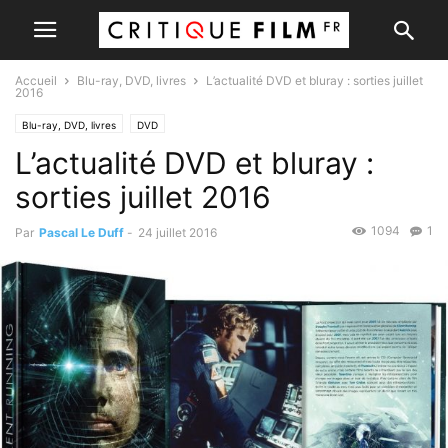
Accueil
Blu-ray, DVD, livres
L’actualité DVD et bluray : sorties juillet
2016
Blu-ray, DVD, livres
DVD
L’actualité DVD et bluray :
sorties juillet 2016
1094
1
Par
Pascal Le Duff
-
24 juillet 2016