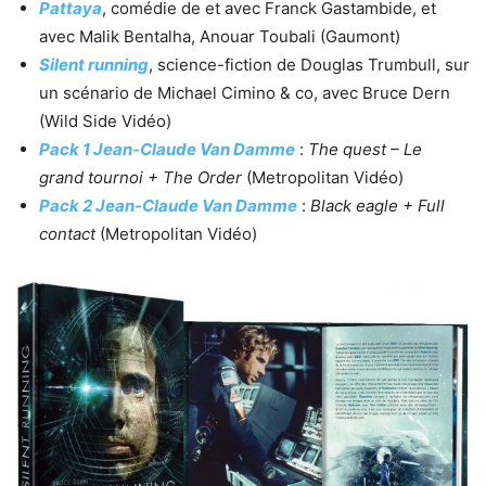
Pattaya
, comédie de et avec Franck Gastambide, et
avec Malik Bentalha, Anouar Toubali (Gaumont)
Silent running
, science-fiction de Douglas Trumbull, sur
un scénario de Michael Cimino & co, avec Bruce Dern
(Wild Side Vidéo)
Pack 1 Jean-Claude Van Damme
:
The quest – Le
grand tournoi + The Order
(Metropolitan Vidéo)
Pack 2 Jean-Claude Van Damme
:
Black eagle + Full
contact
(Metropolitan Vidéo)