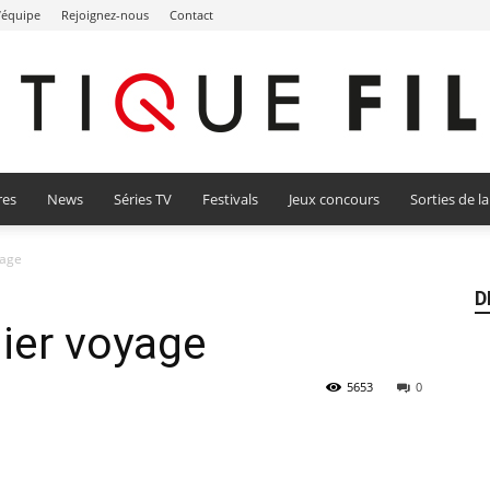
l’équipe
Rejoignez-nous
Contact
res
News
Séries TV
Festivals
Jeux concours
Sorties de l
Critique
yage
D
nier voyage
Film
5653
0