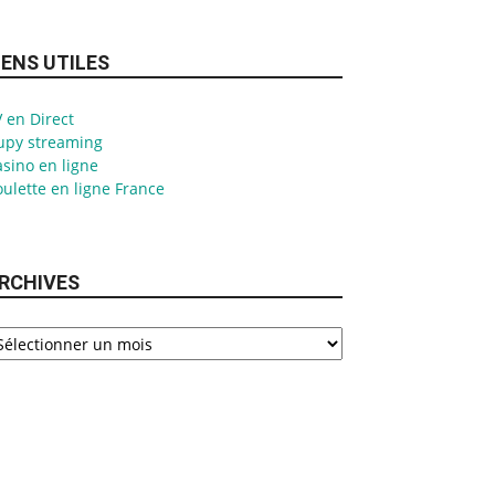
IENS UTILES
 en Direct
upy streaming
sino en ligne
ulette en ligne France
RCHIVES
chives