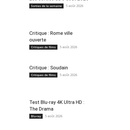
5 août 2026
Sorties de la semaine
Critique : Rome ville
ouverte
5 août 2026
Critiques de films
Critique : Soudain
5 août 2026
Critiques de films
Test Blu-ray 4K Ultra HD :
The Drama
5 août 2026
Blu-ray