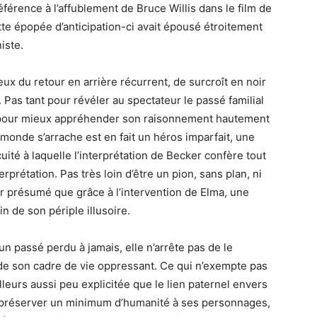
érence à l’affublement de Bruce Willis dans le film de
tte épopée d’anticipation-ci avait épousé étroitement
iste.
ieux du retour en arrière récurrent, de surcroît en noir
. Pas tant pour révéler au spectateur le passé familial
e pour mieux appréhender son raisonnement hautement
 monde s’arrache est en fait un héros imparfait, une
ité à laquelle l’interprétation de Becker confère tout
terprétation. Pas très loin d’être un pion, sans plan, ni
eur présumé que grâce à l’intervention de Elma, une
n de son périple illusoire.
’un passé perdu à jamais, elle n’arrête pas de le
e de son cadre de vie oppressant. Ce qui n’exempte pas
lleurs aussi peu explicitée que le lien paternel envers
r préserver un minimum d’humanité à ses personnages,