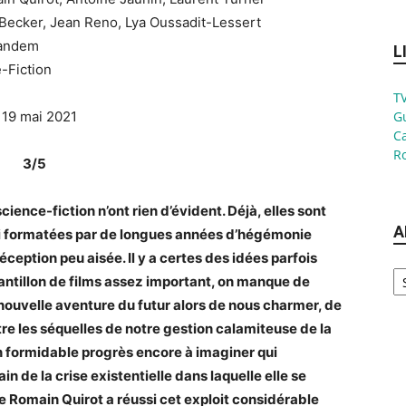
Becker, Jean Reno, Lya Oussadit-Lessert
Tandem
L
-Fiction
TV
: 19 mai 2021
G
Ca
Ro
3/5
ience-fiction n’ont rien d’évident. Déjà, elles sont
A
si formatées par de longues années d’hégémonie
ception peu aisée. Il y a certes des idées parfois
Ar
hantillon de films assez important, on manque de
 nouvelle aventure du futur alors de nous charmer, de
re les séquelles de notre gestion calamiteuse de la
un formidable progrès encore à imaginer qui
in de la crise existentielle dans laquelle elle se
e Romain Quirot a réussi cet exploit considérable