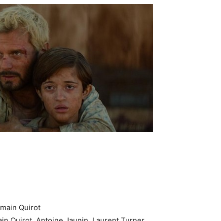
omain Quirot
in Quirot, Antoine Jaunin, Laurent Turner