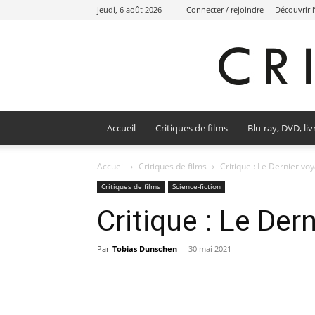
jeudi, 6 août 2026
Connecter / rejoindre
Découvrir 
Accueil
Critiques de films
Blu-ray, DVD, liv
Accueil
Critiques de films
Critique : Le Dernier vo
Critiques de films
Science-fiction
Critique : Le Der
Par
Tobias Dunschen
-
30 mai 2021