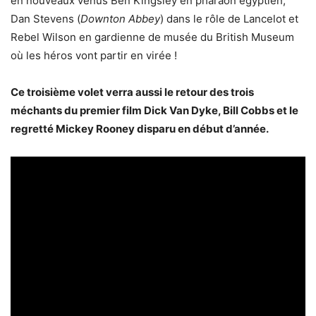
en nouveaux venus Ben Kingsley en pharaon égyptien,
Dan Stevens (
Downton Abbey
) dans le rôle de Lancelot et
Rebel Wilson en gardienne de musée du British Museum
où les héros vont partir en virée !
Ce troisième volet verra aussi le retour des trois
méchants du premier film Dick Van Dyke, Bill Cobbs et le
regretté Mickey Rooney disparu en début d’année.