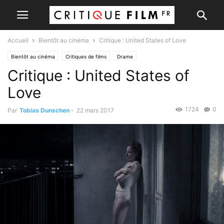
Accueil
Bientôt au cinéma
Critique : United States of Love
Bientôt au cinéma
Critiques de films
Drame
Critique : United States of
Love
1724
0
Par
Tobias Dunschen
-
22 mars 2017