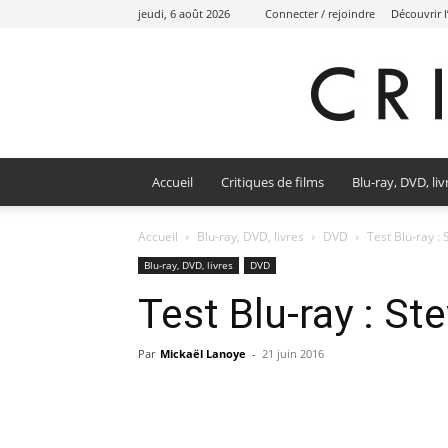
jeudi, 6 août 2026
Connecter / rejoindre
Découvrir 
Accueil
Critiques de films
Blu-ray, DVD, liv
Accueil
Blu-ray, DVD, livres
DVD
Test Blu-ray : 
Blu-ray, DVD, livres
DVD
Test Blu-ray : St
Par
Mickaël Lanoye
-
21 juin 2016