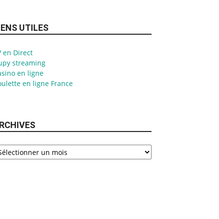
IENS UTILES
 en Direct
upy streaming
sino en ligne
ulette en ligne France
RCHIVES
chives