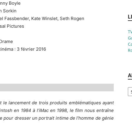
anny Boyle
n Sorkin
L
el Fassbender, Kate Winslet, Seth Rogen
sal Pictures
TV
G
 Drame
Ca
cinéma : 3 février 2016
Ro
A
Ar
nt le lancement de trois produits emblématiques ayant
ntosh en 1984 à l’iMac en 1998, le film nous entraîne
e pour dresser un portrait intime de l’homme de génie