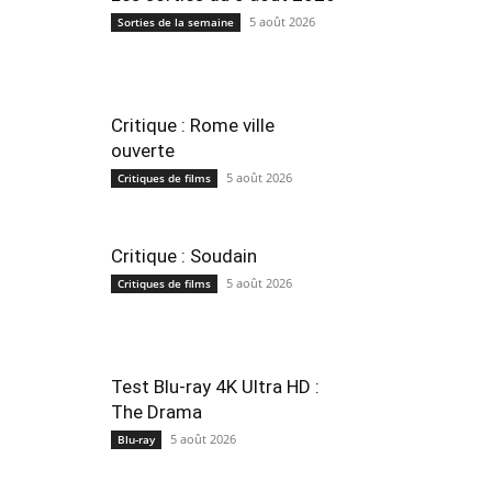
5 août 2026
Sorties de la semaine
Critique : Rome ville
ouverte
5 août 2026
Critiques de films
Critique : Soudain
5 août 2026
Critiques de films
Test Blu-ray 4K Ultra HD :
The Drama
5 août 2026
Blu-ray