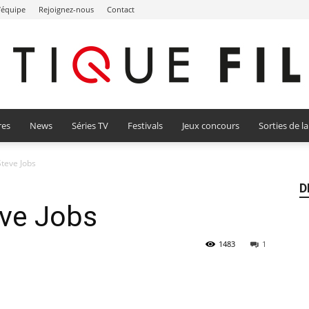
l’équipe
Rejoignez-nous
Contact
res
News
Séries TV
Festivals
Jeux concours
Sorties de l
Critique
Steve Jobs
D
eve Jobs
Film
1483
1