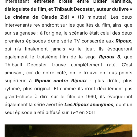
intéressant
entretien croisé entre Didier Kaminka,
dialoguiste du film, et Thibault Decoster, auteur du livre «
Le cinéma de Claude Zidi »
(19 minutes). Les deux
intervenants reviendront sur les qualités du film, ainsi que
sur sa genèse : à l’origine, le scénario était celui des deux
premiers épisodes d’une série TV consacrée aux
Ripoux
,
qui n’a finalement jamais vu le jour. Ils évoqueront
également le troisième film de la saga,
Ripoux 3
, que
Thibault Decoster trouve complètement raté. C’est
amusant, car de notre côté, on le trouve en tous points
supérieur à
Ripoux contre Ripoux
: plus drôle, plus
rythmé, plus original. Et comme ils n’ont décidément pas
grand-chose à dire sur le film de 1990, ils évoqueront
également la série avortée
Les Ripoux anonymes
, dont un
seul épisode a été diffusé sur
TF1
en 2011.