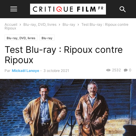
Accueil
Blu-ray, DVD, livres
Blu-ray
Test Blu-ray : Ripoux contre
Ripoux
Blu-ray, DVD, livres
Blu-ray
Test Blu-ray : Ripoux contre
Ripoux
2532
0
Par
Mickaël Lanoye
-
3 octobre 2021