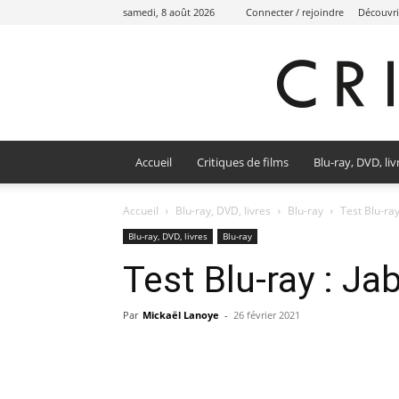
samedi, 8 août 2026
Connecter / rejoindre
Découvri
Accueil
Critiques de films
Blu-ray, DVD, liv
Accueil
Blu-ray, DVD, livres
Blu-ray
Test Blu-ra
Blu-ray, DVD, livres
Blu-ray
Test Blu-ray : J
Par
Mickaël Lanoye
-
26 février 2021