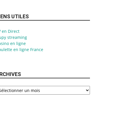
IENS UTILES
 en Direct
upy streaming
sino en ligne
ulette en ligne France
RCHIVES
chives