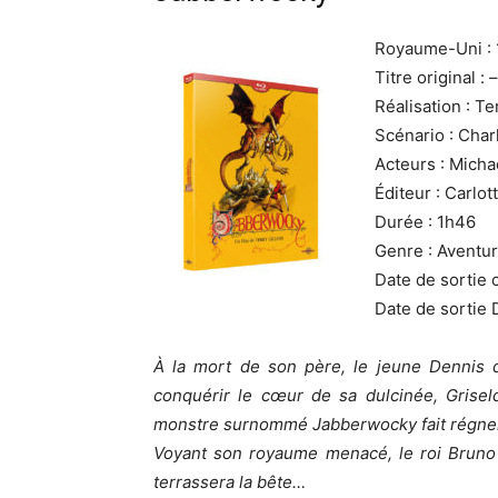
Royaume-Uni :
Titre original : –
Réalisation : Te
Scénario : Char
Acteurs : Micha
Éditeur : Carlot
Durée : 1h46
Genre : Aventu
Date de sortie 
Date de sortie 
À la mort de son père, le jeune Dennis d
conquérir le cœur de sa dulcinée, Grisel
monstre surnommé Jabberwocky fait régner l
Voyant son royaume menacé, le roi Bruno l
terrassera la bête…