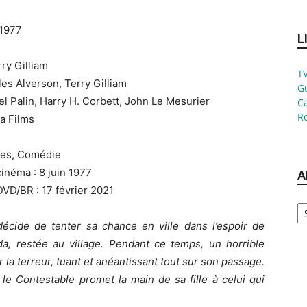
 1977
L
rry Gilliam
TV
les Alverson, Terry Gilliam
G
el Palin, Harry H. Corbett, John Le Mesurier
Ca
Ro
ta Films
res, Comédie
cinéma : 8 juin 1977
A
DVD/BR : 17 février 2021
Ar
écide de tenter sa chance en ville dans l’espoir de
da, restée au village. Pendant ce temps, un horrible
a terreur, tuant et anéantissant tout sur son passage.
e Contestable promet la main de sa fille à celui qui