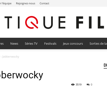
r l’équipe
Rejoignez-nous
Contact
res
News
Séries TV
Festivals
Jeux concours
Sorties de l
Critique
y : Jabberwocky
D
abberwocky
Film
3519
0