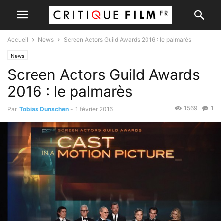
Accueil
News
Screen Actors Guild Awards 2016 : le palmarès
News
Screen Actors Guild Awards
2016 : le palmarès
1569
1
Par
Tobias Dunschen
-
1 février 2016