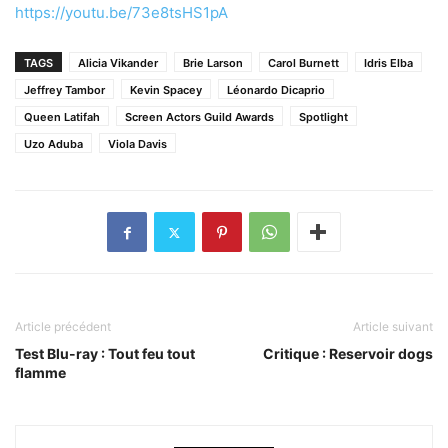
https://youtu.be/73e8tsHS1pA
TAGS
Alicia Vikander
Brie Larson
Carol Burnett
Idris Elba
Jeffrey Tambor
Kevin Spacey
Léonardo Dicaprio
Queen Latifah
Screen Actors Guild Awards
Spotlight
Uzo Aduba
Viola Davis
Article précédent
Article suivant
Test Blu-ray : Tout feu tout
Critique : Reservoir dogs
flamme