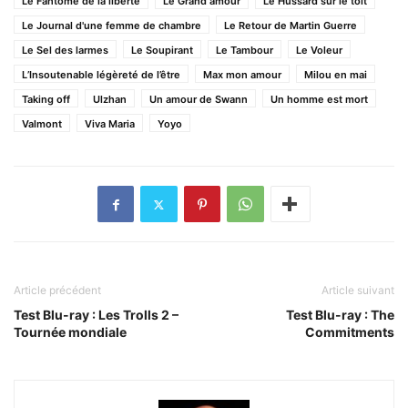
Le Fantôme de la liberté
Le Grand amour
Le Hussard sur le toit
Le Journal d'une femme de chambre
Le Retour de Martin Guerre
Le Sel des larmes
Le Soupirant
Le Tambour
Le Voleur
L’Insoutenable légèreté de l’être
Max mon amour
Milou en mai
Taking off
Ulzhan
Un amour de Swann
Un homme est mort
Valmont
Viva Maria
Yoyo
Article précédent
Article suivant
Test Blu-ray : Les Trolls 2 –
Test Blu-ray : The
Tournée mondiale
Commitments