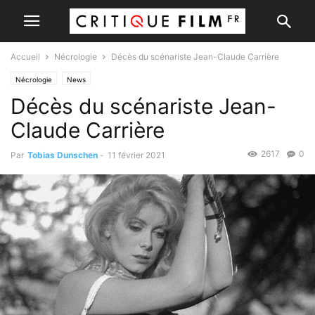
Accueil
Nécrologie
Décès du scénariste Jean-Claude Carrière
Nécrologie
News
Décès du scénariste Jean-
Claude Carrière
2617
0
Par
Tobias Dunschen
-
11 février 2021