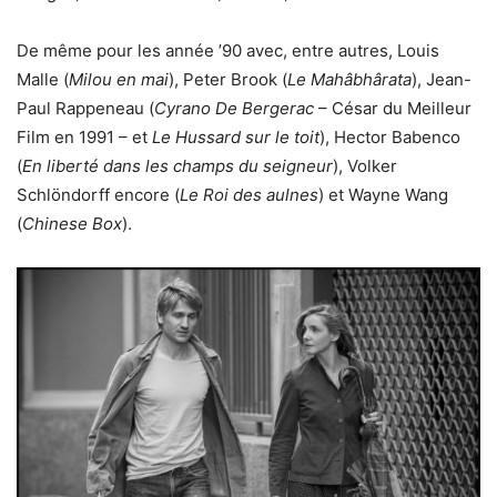
De même pour les année ’90 avec, entre autres, Louis
Malle (
Milou en mai
), Peter Brook (
Le Mahâbhârata
), Jean-
Paul Rappeneau (
Cyrano De Bergerac
– César du Meilleur
Film en 1991 – et
Le Hussard sur le toit
), Hector Babenco
(
En liberté dans les champs du seigneur
), Volker
Schlöndorff encore (
Le Roi des aulnes
) et Wayne Wang
(
Chinese Box
).