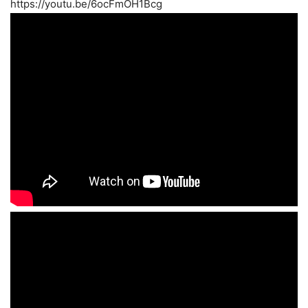
https://youtu.be/6ocFmOH1Bcg