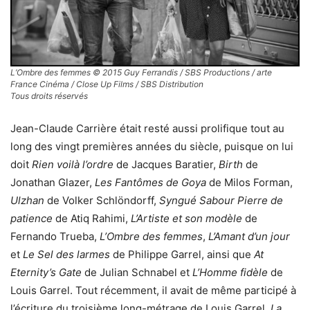
L’Ombre des femmes © 2015 Guy Ferrandis / SBS Productions / arte
France Cinéma / Close Up Films / SBS Distribution
Tous droits réservés
Jean-Claude Carrière était resté aussi prolifique tout au
long des vingt premières années du siècle, puisque on lui
doit
Rien voilà l’ordre
de Jacques Baratier,
Birth
de
Jonathan Glazer,
Les Fantômes de Goya
de Milos Forman,
Ulzhan
de Volker Schlöndorff,
Syngué Sabour Pierre de
patience
de Atiq Rahimi,
L’Artiste et son modèle
de
Fernando Trueba,
L’Ombre des femmes
,
L’Amant d’un jour
et
Le Sel des larmes
de Philippe Garrel, ainsi que
At
Eternity’s Gate
de Julian Schnabel et
L’Homme fidèle
de
Louis Garrel. Tout récemment, il avait de même participé à
l’écriture du troisième long-métrage de Louis Garrel,
La