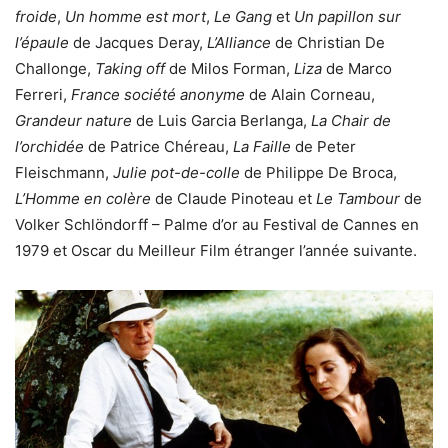
froide
,
Un homme est mort
,
Le Gang
et
Un papillon sur
l’épaule
de Jacques Deray,
L’Alliance
de Christian De
Challonge,
Taking off
de Milos Forman,
Liza
de Marco
Ferreri,
France société anonyme
de Alain Corneau,
Grandeur nature
de Luis Garcia Berlanga,
La Chair de
l’orchidée
de Patrice Chéreau,
La Faille
de Peter
Fleischmann,
Julie pot-de-colle
de Philippe De Broca,
L’Homme en colère
de Claude Pinoteau et
Le Tambour
de
Volker Schlöndorff – Palme d’or au Festival de Cannes en
1979 et Oscar du Meilleur Film étranger l’année suivante.