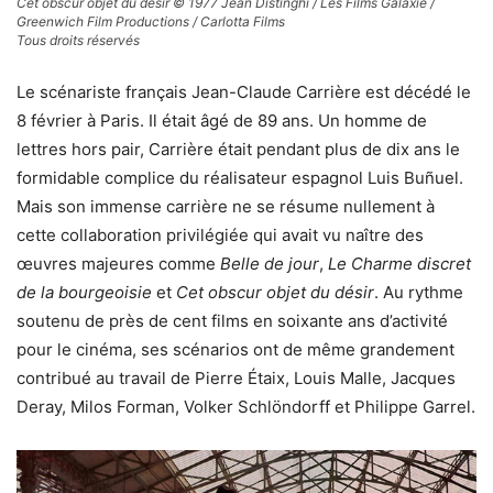
Cet obscur objet du désir © 1977 Jean Distinghi / Les Films Galaxie /
Greenwich Film Productions / Carlotta Films
Tous droits réservés
Le scénariste français Jean-Claude Carrière est décédé le
8 février à Paris. Il était âgé de 89 ans. Un homme de
lettres hors pair, Carrière était pendant plus de dix ans le
formidable complice du réalisateur espagnol Luis Buñuel.
Mais son immense carrière ne se résume nullement à
cette collaboration privilégiée qui avait vu naître des
œuvres majeures comme
Belle de jour
,
Le Charme discret
de la bourgeoisie
et
Cet obscur objet du désir
. Au rythme
soutenu de près de cent films en soixante ans d’activité
pour le cinéma, ses scénarios ont de même grandement
contribué au travail de Pierre Étaix, Louis Malle, Jacques
Deray, Milos Forman, Volker Schlöndorff et Philippe Garrel.