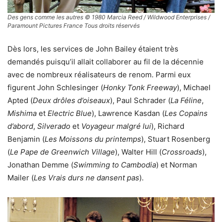
Des gens comme les autres © 1980 Marcia Reed / Wildwood Enterprises /
Paramount Pictures France Tous droits réservés
Dès lors, les services de John Bailey étaient très
demandés puisqu’il allait collaborer au fil de la décennie
avec de nombreux réalisateurs de renom. Parmi eux
figurent John Schlesinger (
Honky Tonk Freeway
), Michael
Apted (
Deux drôles d’oiseaux
), Paul Schrader (
La Féline
,
Mishima
et
Electric Blue
), Lawrence Kasdan (
Les Copains
d’abord
,
Silverado
et
Voyageur malgré lui
), Richard
Benjamin (
Les Moissons du printemps
), Stuart Rosenberg
(
Le Pape de Greenwich Village
), Walter Hill (
Crossroads
),
Jonathan Demme (
Swimming to Cambodia
) et Norman
Mailer (
Les Vrais durs ne dansent pas
).