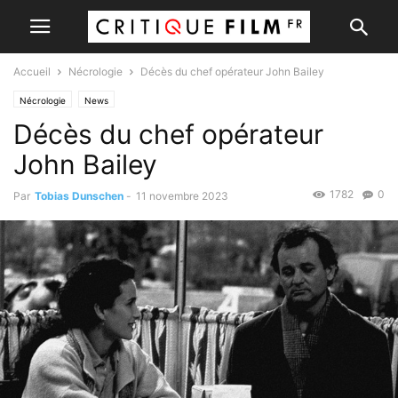
Accueil
Nécrologie
Décès du chef opérateur John Bailey
Nécrologie
News
Décès du chef opérateur
John Bailey
1782
0
Par
Tobias Dunschen
-
11 novembre 2023