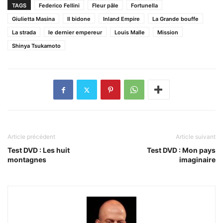
TAGS
Federico Fellini
Fleur pâle
Fortunella
Giulietta Masina
Il bidone
Inland Empire
La Grande bouffe
La strada
le dernier empereur
Louis Malle
Mission
Shinya Tsukamoto
Article précédent
Article suivant
Test DVD : Les huit
Test DVD : Mon pays
montagnes
imaginaire