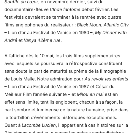
Souffle au cœur
, en novembre dernier, suivi du
documentaire-fleuve
L’Inde fantôme
début février. Les
festivités devraient se terminer à la rentrée avec quatre
films anglophones du réalisateur :
Black Moon
,
Atlantic City
– Lion d’or au Festival de Venise en 1980 –,
My Dinner with
André
et
Vanya 42ème rue
.
A l’affiche dès le 10 mai, les trois films supplémentaires
avec lesquels se poursuivra la rétrospective constituent
sans doute la part de maturité suprême de la filmographie
de Louis Malle. Notre admiration pour
Au revoir les enfants
– Lion d’or au Festival de Venise en 1987 et César du
Meilleur Film l’année suivante – et
Milou en mai
est en
effet sans limite, tant ils englobent, chacun à sa façon, la
part sombre et lumineuse de la nature humaine, prise dans
le tourbillon d’événements historiques exceptionnels.
Quant à
Lacombe Lucien
, il appartient à ces histoires sur la
Résistance qui ont su nuancer les enjeux contradictoires